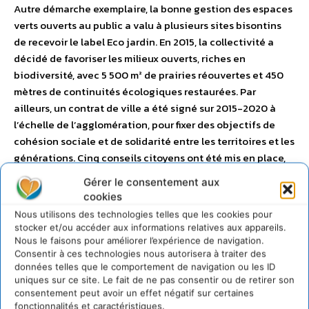
Autre démarche exemplaire, la bonne gestion des espaces
verts ouverts au public a valu à plusieurs sites bisontins
de recevoir le label Eco jardin. En 2015, la collectivité a
décidé de favoriser les milieux ouverts, riches en
biodiversité, avec 5 500 m² de prairies réouvertes et 450
mètres de continuités écologiques restaurées. Par
ailleurs, un contrat de ville a été signé sur 2015-2020 à
l’échelle de l’agglomération, pour fixer des objectifs de
cohésion sociale et de solidarité entre les territoires et les
générations. Cinq conseils citoyens ont été mis en place,
formant une nouvelle instance de concertation pour les
Gérer le consentement aux
quartiers du contrat de ville. Ils apportent leur expérience
cookies
et connaissance locale à travers différents groupes de
Nous utilisons des technologies telles que les cookies pour
travail et proposent des projets. Les initiatives de
stocker et/ou accéder aux informations relatives aux appareils.
développement durable sont très nombreuses : lutte
Nous le faisons pour améliorer l’expérience de navigation.
Consentir à ces technologies nous autorisera à traiter des
contre l’isolement, micro-crédit et aide alimentaire sont
données telles que le comportement de navigation ou les ID
au coeur de la politique de la ville. –
Consulter le rapport
–
uniques sur ce site. Le fait de ne pas consentir ou de retirer son
Eric Durand
eric.durand@besancon.fr
consentement peut avoir un effet négatif sur certaines
fonctionnalités et caractéristiques.