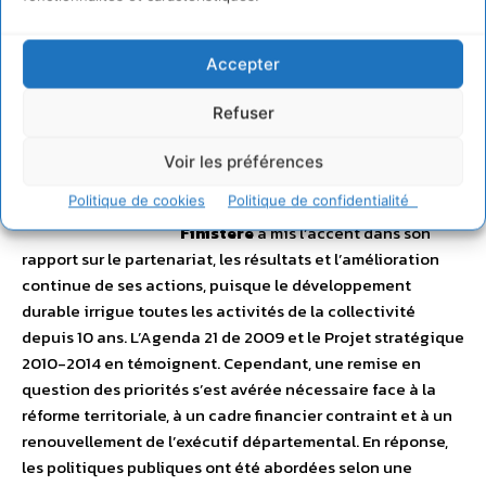
BRETAGNE
Accepter
Conseil Départemental du
Refuser
Finistère
Voir les préférences
Politique de cookies
Politique de confidentialité
Le
Conseil départemental du
Finistère
a mis l’accent dans son
rapport sur le partenariat, les résultats et l’amélioration
continue de ses actions, puisque le développement
durable irrigue toutes les activités de la collectivité
depuis 10 ans. L’Agenda 21 de 2009 et le Projet stratégique
2010-2014 en témoignent. Cependant, une remise en
question des priorités s’est avérée nécessaire face à la
réforme territoriale, à un cadre financier contraint et à un
renouvellement de l’exécutif départemental. En réponse,
les politiques publiques ont été abordées selon une