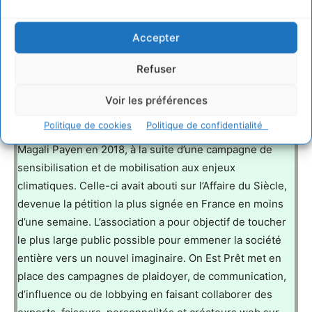
Accepter
Documents joints
Refuser
260821_video_lancement_kkbb_avec_st.mp4
Voir les préférences
À PROPOS DE
Politique de cookies
Politique de confidentialité
A propos de On est prêt : On Est Prêt a été créé par
Magali Payen en 2018, à la suite d’une campagne de
sensibilisation et de mobilisation aux enjeux
climatiques. Celle-ci avait abouti sur l’Affaire du Siècle,
devenue la pétition la plus signée en France en moins
d’une semaine. L’association a pour objectif de toucher
le plus large public possible pour emmener la société
entière vers un nouvel imaginaire. On Est Prêt met en
place des campagnes de plaidoyer, de communication,
d’influence ou de lobbying en faisant collaborer des