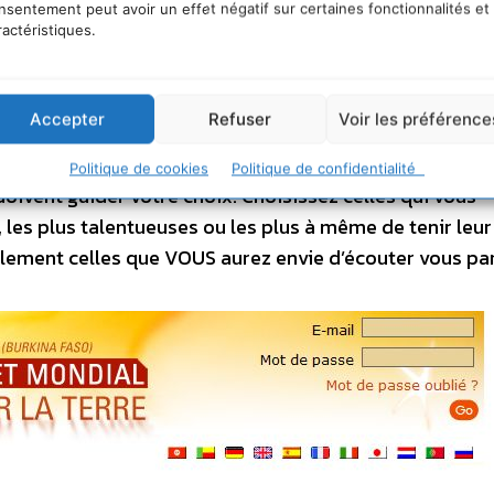
résentant l’Afrique toute entière, première victime d
nsentement peut avoir un effet négatif sur certaines fonctionnalités et
ractéristiques.
 très fort pour le monde entier.
Accepter
Refuser
Voir les préférence
cteur du changement ! Volontairement, les organisateur
Politique de cookies
Politique de confidentialité
doivent guider votre choix. Choisissez celles qui vous
, les plus talentueuses ou les plus à même de tenir leur
lement celles que VOUS aurez envie d’écouter vous par