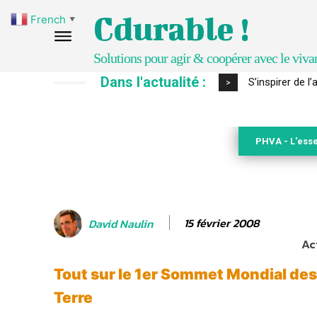
Cdurable !
French
▼
Solutions pour agir & coopérer avec le viva
Dans l'actualité :
IPBES : le « GI
>
PHVA - L'esse
15 février 2008
David Naulin
Ac
Tout sur le 1er Sommet Mondial des 
Terre