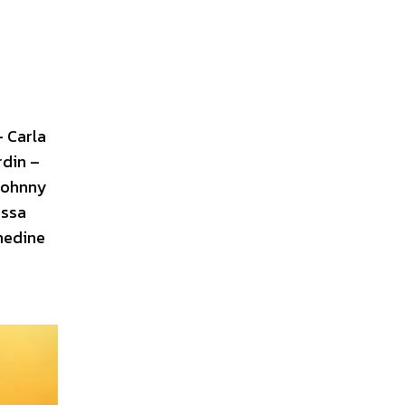
– Carla
rdin –
 Johnny
essa
nedine