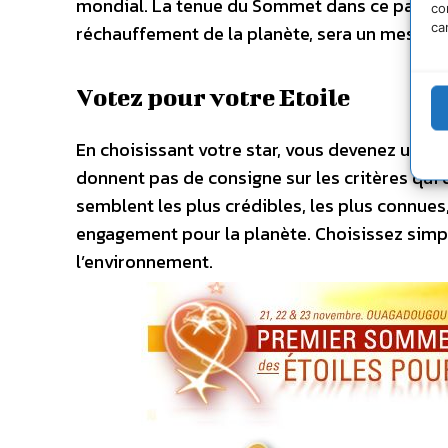
mondial. La tenue du Sommet dans ce pays rep
co
ca
réchauffement de la planète, sera un message
Votez pour votre Etoile
En choisissant votre star, vous devenez un a
donnent pas de consigne sur les critères qui 
semblent les plus crédibles, les plus connues
engagement pour la planète. Choisissez simp
l’environnement.