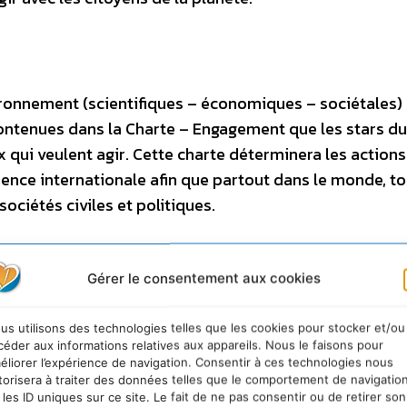
vironnement (scientifiques – économiques – sociétales)
ntenues dans la Charte – Engagement que les stars d
x qui veulent agir. Cette charte déterminera les actions
ence internationale afin que partout dans le monde, to
ociétés civiles et politiques.
Gérer le consentement aux cookies
sidérée comme étant le berceau de l’humanité. Certes,
us utilisons des technologies telles que les cookies pour stocker et/ou
es du monde, il est cependant l’un des plus stables
céder aux informations relatives aux appareils. Nous le faisons pour
ntinent. Premier producteur de coton africain, il vient
éliorer l’expérience de navigation. Consentir à ces technologies nous
torisera à traiter des données telles que le comportement de navigatio
s le TOP 50 des acteurs du développement économique
 les ID uniques sur ce site. Le fait de ne pas consentir ou de retirer son