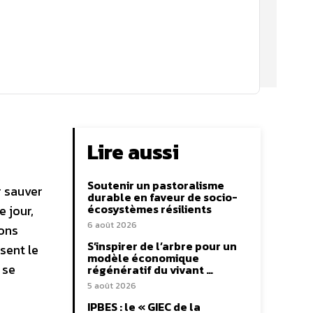
Lire aussi
Soutenir un pastoralisme
r sauver
durable en faveur de socio-
écosystèmes résilients
 jour,
6 août 2026
ions
S’inspirer de l’arbre pour un
sent le
modèle économique
 se
régénératif du vivant …
5 août 2026
IPBES : le « GIEC de la