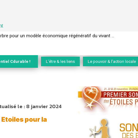
nt
EC de la biodiversité » appelle les entreprises à devenir des alliées du 
ntiel Cdurable !
L'être & les liens
Le pouvoir & l'action locale
tualisé le :
8 janvier 2024
Etoiles pour la