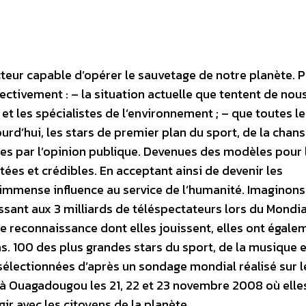
cteur capable d’opérer le sauvetage de notre planète. 
ectivement : – la situation actuelle que tentent de nou
et les spécialistes de l’environnement ; – que toutes le
ourd’hui, les stars de premier plan du sport, de la chan
es par l’opinion publique. Devenues des modèles pour 
tées et crédibles. En acceptant ainsi de devenir les
 immense influence au service de l’humanité. Imaginons
sant aux 3 milliards de téléspectateurs lors du Mondial
ande reconnaissance dont elles jouissent, elles ont égale
s. 100 des plus grandes stars du sport, de la musique 
électionnées d’après un sondage mondial réalisé sur l
t à Ouagadougou les 21, 22 et 23 novembre 2008 où elle
ir avec les citoyens de la planète.