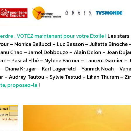
 perdre : VOTEZ maintenant pour votre Etoile !
Les stars
our – Monica Bellucci – Luc Besson – Juliette Binoche 
 Manu Chao – Jamel Debbouze – Alain Delon – Jean Duja
baz – Pascal Elbé – Mylene Farmer – Laurent Garnier –
 – Diane Kruger – Karl Lagerfeld – Yannick Noah – Van
r – Audrey Tautou – Sylvie Testud – Lilian Thuram – Zi
iste, proposez-là
!