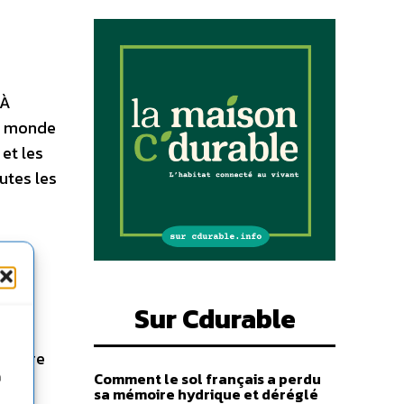
 À
u monde
 et les
utes les
 le
Sur Cdurable
 d’être
Comment le sol français a perdu
n
sa mémoire hydrique et déréglé