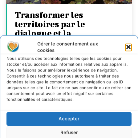
Transformer les
territoires par le
dialogue et la
coopération avec un
Gérer le consentement aux
Commun
cookies
Nous utilisons des technologies telles que les cookies pour
d’Accompagnement des
stocker et/ou accéder aux informations relatives aux appareils.
Transitions
Nous le faisons pour améliorer l’expérience de navigation.
Consentir à ces technologies nous autorisera à traiter des
données telles que le comportement de navigation ou les ID
CYRILLE SOUCHE
-
7 AOÛT 2026
uniques sur ce site. Le fait de ne pas consentir ou de retirer son
consentement peut avoir un effet négatif sur certaines
fonctionnalités et caractéristiques.
Accepter
Refuser