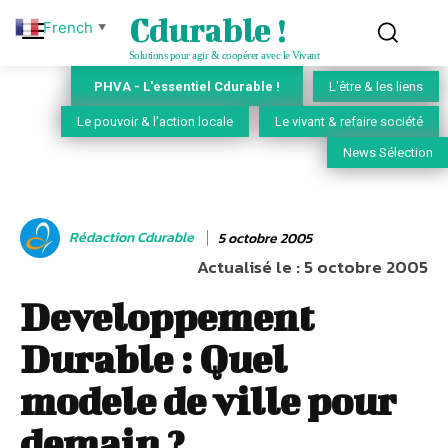
Cdurable !
French
▼
Solutions pour agir & coopérer avec le Vivant
PHVA - L'essentiel Cdurable !
L'être & les liens
Le pouvoir & l'action locale
Le vivant & refaire société
News Sélection
Rédaction Cdurable
5 octobre 2005
Actualisé le :
5 octobre 2005
Developpement
Durable : Quel
modele de ville pour
demain ?