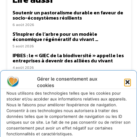
Soutenir un pastoralisme durable en faveur de
socio-écosystèmes résilients
6 août 2026
S’inspirer de l’arbre pour un modèle
économique régénératif du vivant …
5 août 2026
IPBES : le « GIEC de la biodiversité » appelle les
entreprises à devenir des alliées du vivant
4 août 2026
Comment le sol français a perdu sa mémoire
Gérer le consentement aux
hydrique et déréglé tout le territoire (2020-
cookies
2026)
Nous utilisons des technologies telles que les cookies pour
2 août 2026
stocker et/ou accéder aux informations relatives aux appareils.
Nous le faisons pour améliorer l’expérience de navigation.
Consentir à ces technologies nous autorisera à traiter des
données telles que le comportement de navigation ou les ID
Newsletter
uniques sur ce site. Le fait de ne pas consentir ou de retirer son
consentement peut avoir un effet négatif sur certaines
fonctionnalités et caractéristiques.