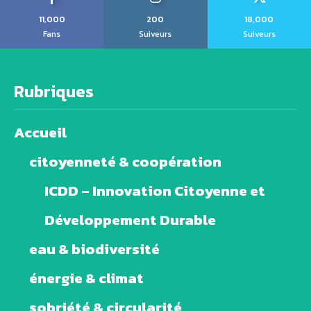
11,000
200
18,000
Fans
Suiveurs
Suiveurs
Rubriques
Accueil
citoyenneté & coopération
ICDD – Innovation Citoyenne et
Développement Durable
eau & biodiversité
énergie & climat
sobriété & circularité