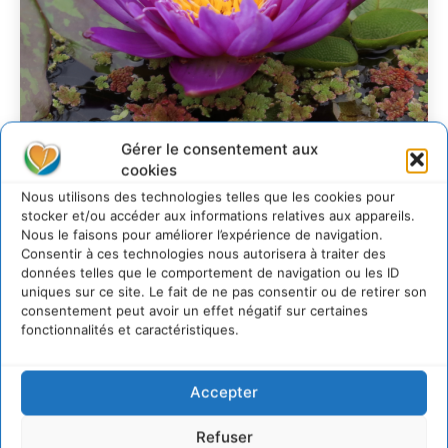
Gérer le consentement aux
Transformer les
cookies
territoires par le
Nous utilisons des technologies telles que les cookies pour
dialogue et la
stocker et/ou accéder aux informations relatives aux appareils.
Nous le faisons pour améliorer l’expérience de navigation.
coopération avec un
Consentir à ces technologies nous autorisera à traiter des
données telles que le comportement de navigation ou les ID
Commun
uniques sur ce site. Le fait de ne pas consentir ou de retirer son
d’Accompagnement des
consentement peut avoir un effet négatif sur certaines
fonctionnalités et caractéristiques.
Transitions
CYRILLE SOUCHE
-
7 AOÛT 2026
Accepter
Refuser