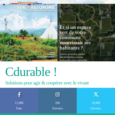
Cdurable !
Solutions pour agir & coopérer avec le vivant
11,000
200
18,000
Fans
Suiveurs
Suiveurs