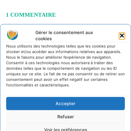
1 COMMENTAIRE
Loïc
11 mars 2013 à 14h31
Gérer le consentement aux
Plus jamais ça ! La Mairie de Neuilly-Plaisance
cookies
dénonce le saccage du Plateau d’Avron
Bonjour, je suis Loïc du Service Info Plateau d’Avron
Nous utilisons des technologies telles que les cookies pour
(Mairie de Neuilly Plaisance). Si vous désirez plus
stocker et/ou accéder aux informations relatives aux appareils.
d’informations concernant le saccage de la forêt du Plateau
Nous le faisons pour améliorer l’expérience de navigation.
d’Avron et nos actions, n’hésitez pas à poser vos questions
Consentir à ces technologies nous autorisera à traiter des
à la suite de ce commentaire.
données telles que le comportement de navigation ou les ID
uniques sur ce site. Le fait de ne pas consentir ou de retirer son
Loïc, Service Info Plateau d’Avron.
consentement peut avoir un effet négatif sur certaines
fonctionnalités et caractéristiques.
Connecter pour laisser un commentaire
LAISSER UN COMMENTAIRE
Accepter
Refuser
CONNECTER POUR LAISSER UN COMMENTAIRE
Voir les préférences