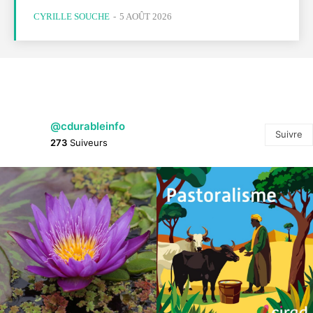
CYRILLE SOUCHE
-
5 AOÛT 2026
@cdurableinfo
Suivre
273
Suiveurs