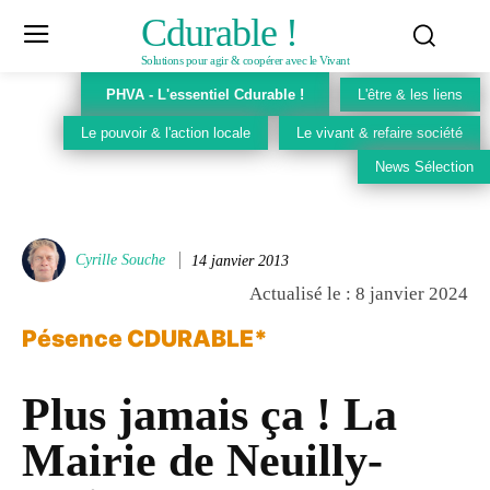
Cdurable !
Solutions pour agir & coopérer avec le Vivant
PHVA - L'essentiel Cdurable !
L'être & les liens
Le pouvoir & l'action locale
Le vivant & refaire société
News Sélection
Cyrille Souche
14 janvier 2013
Actualisé le :
8 janvier 2024
Pésence CDURABLE*
Plus jamais ça ! La
Mairie de Neuilly-