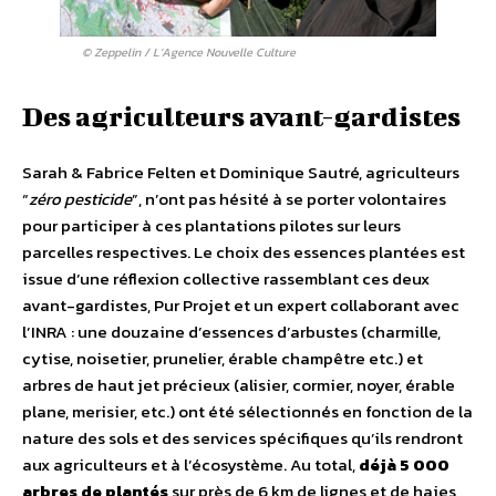
© Zeppelin / L’Agence Nouvelle Culture
Des agriculteurs avant-gardistes
Sarah & Fabrice Felten et Dominique Sautré, agriculteurs
“
zéro pesticide
”, n’ont pas hésité à se porter volontaires
pour participer à ces plantations pilotes sur leurs
parcelles respectives. Le choix des essences plantées est
issue d’une réflexion collective rassemblant ces deux
avant-gardistes, Pur Projet et un expert collaborant avec
l’INRA : une douzaine d’essences d’arbustes (charmille,
cytise, noisetier, prunelier, érable champêtre etc.) et
arbres de haut jet précieux (alisier, cormier, noyer, érable
plane, merisier, etc.) ont été sélectionnés en fonction de la
nature des sols et des services spécifiques qu’ils rendront
aux agriculteurs et à l’écosystème. Au total,
déjà 5 000
arbres de plantés
sur près de 6 km de lignes et de haies,