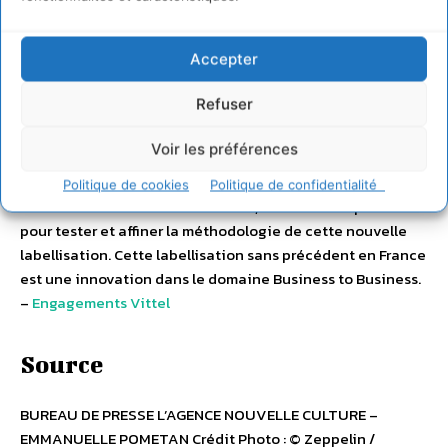
A propos de VITTEL
Accepter
En 2013, le territoire de VITTEL vient de recevoir la
Refuser
première labellisation biodiversité “
biodiversity progress
”,
délivrée par Bureau Veritas Certification, organisme de
Voir les préférences
certification mondialement reconnu, avec la collaboration
du bureau d’étude Dervenn, spécialisé dans l’expertise
Politique de cookies
Politique de confidentialité
environnementale. Pendant 2 ans, VITTEL a été pilote
pour tester et affiner la méthodologie de cette nouvelle
labellisation. Cette labellisation sans précédent en France
est une innovation dans le domaine Business to Business.
–
Engagements Vittel
Source
BUREAU DE PRESSE L’AGENCE NOUVELLE CULTURE –
EMMANUELLE POMETAN Crédit Photo : © Zeppelin /