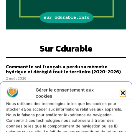
Sur Cdurable
Comment le sol français a perdu sa mémoire
hydrique et déréglé tout le territoire (2020-2026)
2 août 2026
Développer notre attention aux espèces vivantes
Gérer le consentement aux
non humaines avec les communs de Zoepolis
cookies
30 juillet 2026
Nous utilisons des technologies telles que les cookies pour
Un kit citoyen pour lever les freins au
stocker et/ou accéder aux informations relatives aux appareils.
développement des forêts comestibles dans nos
Nous le faisons pour améliorer l’expérience de navigation.
villes
Consentir à ces technologies nous autorisera à traiter des
29 juillet 2026
données telles que le comportement de navigation ou les ID
uniques sur ce site. Le fait de ne pas consentir ou de retirer son