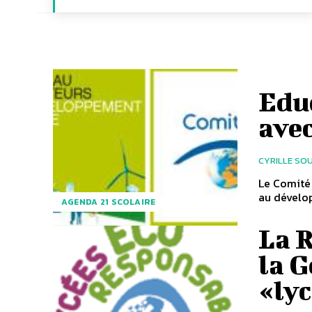
Edu
avec
CYRILLE SO
Le Comité 
au dévelop
AGENDA 21 SCOLAIRE
La 
la G
«lyc