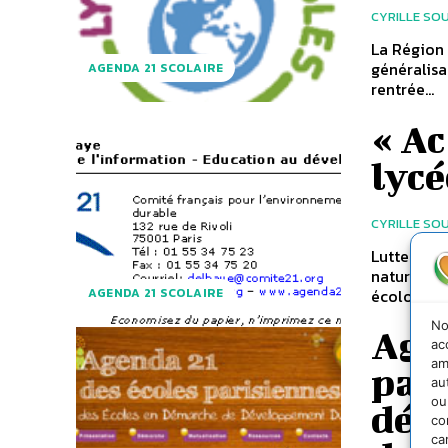
CYRILLE SO
La Région
généralisa
AGENDA 21 SCOLAIRE
rentrée...
« Ac
lycé
CYRILLE SO
Lutte cont
naturelles
écologique
AGENDA 21 SCOLAIRE
No
Agen
ac
am
pari
au
ou
dém
co
ca