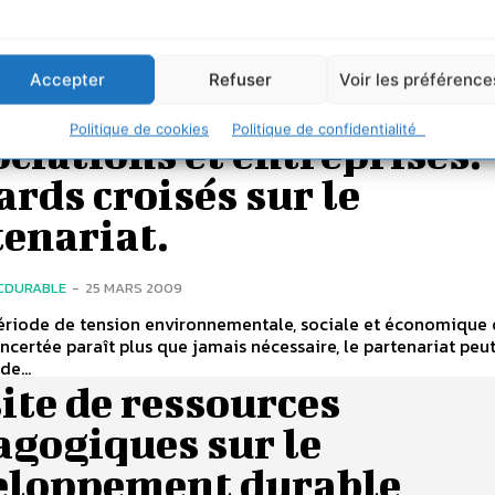
able
IN
-
7 MAI 2009
Accepter
Refuser
Voir les préférence
tion de l’environnement et la mise en œuvre du développeme
ont de sens que si l’école s’en empare activement. Avec l’Agend
Politique de cookies
Politique de confidentialité
ciations et entreprises.
rds croisés sur le
enariat.
CDURABLE
-
25 MARS 2009
période de tension environnementale, sociale et économique
oncertée paraît plus que jamais nécessaire, le partenariat peut
de...
ite de ressources
agogiques sur le
eloppement durable