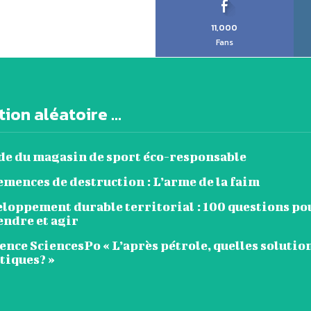
11,000
Fans
ion aléatoire ...
de du magasin de sport éco-responsable
mences de destruction : L’arme de la faim
eloppement durable territorial : 100 questions po
ndre et agir
nce SciencesPo « L’après pétrole, quelles solutio
tiques? »