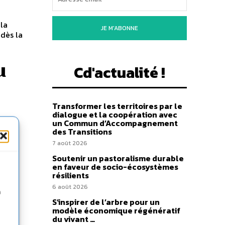
la
JE M'ABONNE
 dès la
u
Cd'actualité !
Transformer les territoires par le
dialogue et la coopération avec
un Commun d’Accompagnement
des Transitions
7 août 2026
Soutenir un pastoralisme durable
en faveur de socio-écosystèmes
s
résilients
6 août 2026
n
S’inspirer de l’arbre pour un
t
modèle économique régénératif
du vivant …