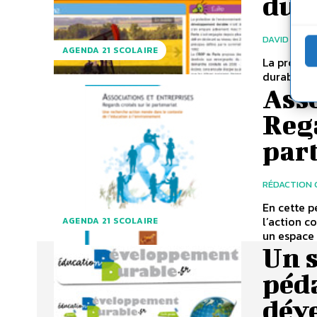
dur
DAVID NAUL
AGENDA 21 SCOLAIRE
La protec
durable n’
Asso
Rega
part
RÉDACTION 
En cette 
l’action c
AGENDA 21 SCOLAIRE
un espace 
Un s
péd
dév