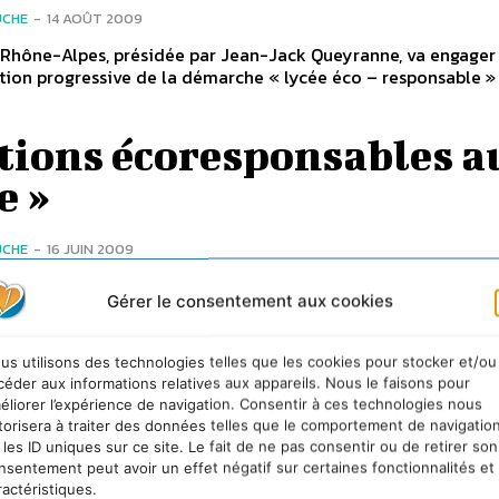
UCHE
-
14 AOÛT 2009
 Rhône-Alpes, présidée par Jean-Jack Queyranne, va engager 
tion progressive de la démarche « lycée éco – responsable »
tions écoresponsables a
e »
UCHE
-
16 JUIN 2009
re le réchauffement climatique, préservation des ressources
Gérer le consentement aux cookies
 et consommation responsable : pour répondre à ces défis
s majeurs, l’ARPE Midi-Pyrénées propose un...
us utilisons des technologies telles que les cookies pour stocker et/ou
da 21 scolaire des école
céder aux informations relatives aux appareils. Nous le faisons pour
éliorer l’expérience de navigation. Consentir à ces technologies nous
siennes : des écoles en
torisera à traiter des données telles que le comportement de navigatio
 les ID uniques sur ce site. Le fait de ne pas consentir ou de retirer son
arche de développemen
nsentement peut avoir un effet négatif sur certaines fonctionnalités et
ractéristiques.