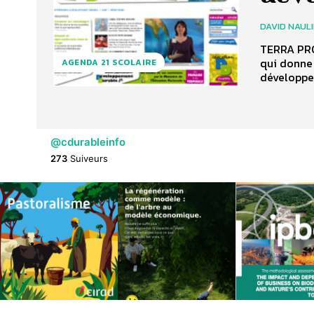
DAVID NAUL
TERRA PROJ
qui donne 
AGENDA 21 SCOLAIRE
développe
@cdurableinfo
273
Suiveurs