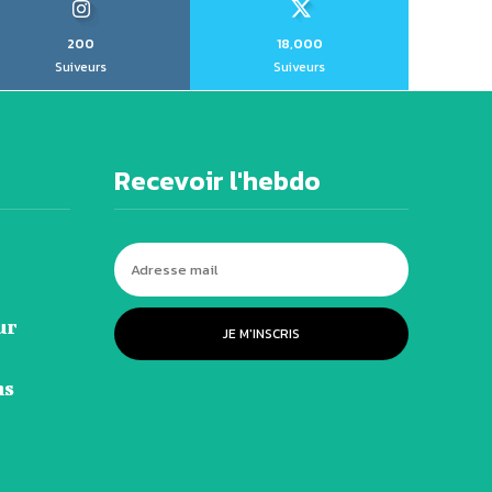
200
18,000
Suiveurs
Suiveurs
Recevoir l'hebdo
ur
JE M'INSCRIS
ns