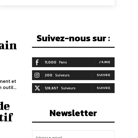
Suivez-nous sur :
ain
11,000
Fans
J'AIME
200
Suiveurs
SUIVRE
ement et
outil...
128,657
Suiveurs
SUIVRE
de
Newsletter
tif