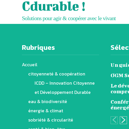
Cdurable !
Solutions pour agir & coopérer avec le vivant
Rubriques
Sélect
Accueil
Un gui
citoyenneté & coopération
OGM Se
ICDD – Innovation Citoyenne
Le dév
compre
et Développement Durable
eau & biodiversité
Confére
énergé
énergie & climat
sobriété & circularité