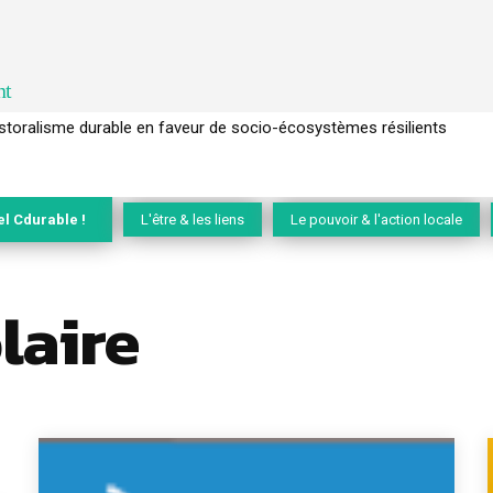
nt
l’arbre pour un modèle économique régénératif du vivant …
el Cdurable !
L'être & les liens
Le pouvoir & l'action locale
laire