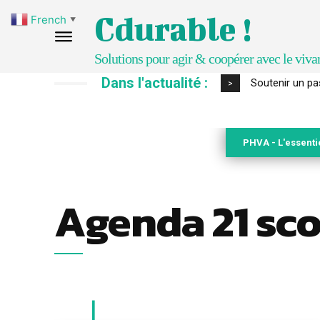
Cdurable !
French
▼
Solutions pour agir & coopérer avec le viva
Dans l'actualité :
S’inspirer de 
>
PHVA - L'essenti
Agenda 21 sco