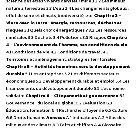
science des êtres vivants dans leur milieu 2.2 Les milieux
naturels terrestres 2.3 L’eau 2.4 Les changements globaux :
effet de serre et climats, biodiversité, etc.
Chapitre 3 –
Vivre avec la terre : énergie, ressources, déchets et
risques
3.1 Quels choix énergétiques ? 3.2 Les ressources
minérales 3.3 Déchets 3.4 Pollutions 3.5 Risques
Chapitre
4 – L’environnement de l’homme, ses conditions de vie
4.1 Conditions de vie 4.2 Conditions de travail 4.3
Territoires et aménagement, stratégies territoriales
Chapitre 5 – Activités humaines vers le développement
durable
5.1 Les entreprises 5.2 Les différents secteurs
économiques 5.3 Développement durable et emploi 5.4 Les
financements du développement durable 5.5 L’économie
solidaire
Chapitre 6 – Citoyenneté et gouvernance
6.1
Gouvernance : du local au global 6.2 Évaluation 6.3
Éducation, formation 6.4 Recherche citoyenne 6.5 Culture
6.6 Droits humains
Annexes
A.1 Indicateurs A.2 Atlas des
milieux et des climats A.3 Faits et chiffres A.4 Glossaire