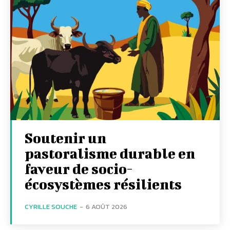
Soutenir un
pastoralisme durable en
faveur de socio-
écosystèmes résilients
CYRILLE SOUCHE
-
6 AOÛT 2026