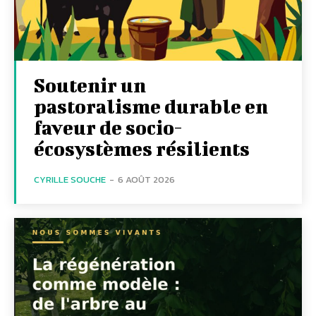
Soutenir un
pastoralisme durable en
faveur de socio-
écosystèmes résilients
CYRILLE SOUCHE
-
6 AOÛT 2026