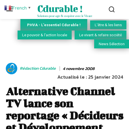
Cdurable !
French
▼
Solutions pour agir & coopérer avec le Vivant
PHVA - L'essentiel Cdurable !
L'être & les liens
Le pouvoir & l'action locale
Le vivant & refaire société
News Sélection
Rédaction Cdurable
4 novembre 2008
Actualisé le :
25 janvier 2024
Alternative Channel
TV lance son
reportage « Décideurs
et Développement