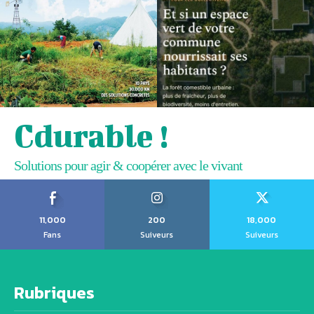
Cdurable !
Solutions pour agir & coopérer avec le vivant
11,000
200
18,000
Fans
Suiveurs
Suiveurs
Rubriques