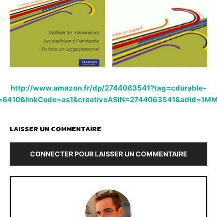
http://www.amazon.fr/dp/2744063541?tag=cdurable-
e=6410&linkCode=as1&creativeASIN=2744063541&adid=
LAISSER UN COMMENTAIRE
CONNECTER POUR LAISSER UN COMMENTAIRE