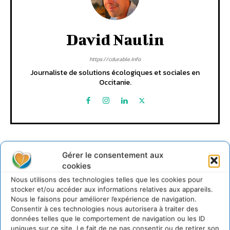
David Naulin
https://cdurable.info
Journaliste de solutions écologiques et sociales en
Occitanie.
Gérer le consentement aux
cookies
Nous utilisons des technologies telles que les cookies pour
stocker et/ou accéder aux informations relatives aux appareils.
Lire aussi
Nous le faisons pour améliorer l’expérience de navigation.
Consentir à ces technologies nous autorisera à traiter des
données telles que le comportement de navigation ou les ID
Transformer les territoires par le dialogue et la
coopération avec un Commun
uniques sur ce site. Le fait de ne pas consentir ou de retirer son