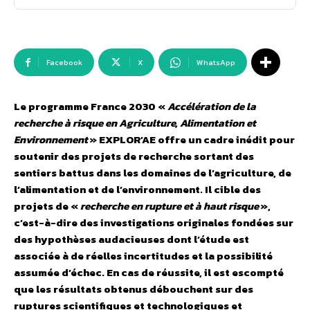
Facebook
X
WhatsApp
Le programme France 2030 «
Accélération de la
recherche à risque en Agriculture, Alimentation et
Environnement
» EXPLOR’AE offre un cadre inédit pour
soutenir des projets de recherche sortant des
sentiers battus dans les domaines de l’agriculture, de
l’alimentation et de l’environnement.
Il cible des
projets de «
recherche en rupture et à haut risque
»,
c’est-à-dire des investigations originales fondées sur
des hypothèses audacieuses dont l’étude est
associée à de réelles incertitudes et la possibilité
assumée d’échec. En cas de réussite, il est escompté
que les résultats obtenus débouchent sur des
ruptures scientifiques et technologiques et