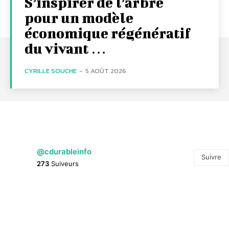
S’inspirer de l’arbre
pour un modèle
économique régénératif
du vivant …
CYRILLE SOUCHE
-
5 AOÛT 2026
@cdurableinfo
Suivre
273
Suiveurs