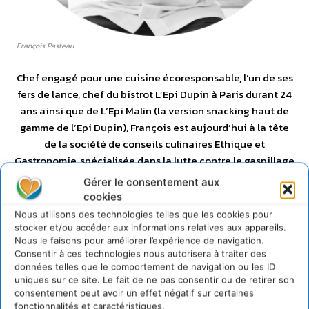
François Pasteau
Chef engagé pour une cuisine écoresponsable, l’un de ses
fers de lance, chef du bistrot L’Epi Dupin à Paris durant 24
ans ainsi que de L’Epi Malin (la version snacking haut de
gamme de l’Epi Dupin), François est aujourd’hui à la tête
de la société de conseils culinaires Ethique et
Gastronomie, spécialisée dans la lutte contre le gaspillage
alimentaire grâce une cuisine responsable, saine et
Gérer le consentement aux
engagée. Il est également l’auteur du livre de cuisine
cookies
«
Manger et cuisiner éco-responsable
» aux éditions
Nous utilisons des technologies telles que les cookies pour
Hachette.
stocker et/ou accéder aux informations relatives aux appareils.
Nous le faisons pour améliorer l’expérience de navigation.
Consentir à ces technologies nous autorisera à traiter des
données telles que le comportement de navigation ou les ID
uniques sur ce site. Le fait de ne pas consentir ou de retirer son
consentement peut avoir un effet négatif sur certaines
fonctionnalités et caractéristiques.