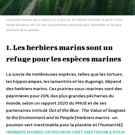
La prairie marine, qui a évolué il y a plus de 70 millions d’années à partir d’une
herbe terrestre, est l’un des écosystèmes marins les plus diversifiés et les plus
précieux de la planète.
1. Les herbiers marins sont un
refuge pour les espèces marines
La survie de nombreuses espèces, telles que les tortues,
les hippocampes, les lamantins et les dugongs, dépend
des herbiers marins. Ces prairies sous-marines sont des
pépinières pour 20% des plus grandes pêcheries du
monde, selon un rapport 2020 du PNUE et de ses
partenaires intitulé
Out of the Blue : The Value of Seagrass
to the Environment and to People
[Herbiers marins : un
poumon vert inestimable pour la planète et l’humanité].
HERBIERS MARINS UN POUMON VERT INESTIMABLE POUR