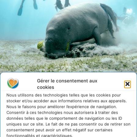
Gérer le consentement aux
Les lamantins, également appelés vaches de mer, meurent de faim à cause de la
cookies
disparition des herbes marines.
Nous utilisons des technologies telles que les cookies pour
stocker et/ou accéder aux informations relatives aux appareils.
Nous le faisons pour améliorer l’expérience de navigation.
5. Les herbiers marins sont un
Consentir à ces technologies nous autorisera à traiter des
données telles que le comportement de navigation ou les ID
antidote au changement
uniques sur ce site. Le fait de ne pas consentir ou de retirer son
consentement peut avoir un effet négatif sur certaines
climatique
fonctionnalités et caractéristiques.