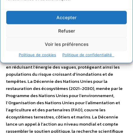
Souvent considérées comme une sorte de forêt bleue, les
prairies sous-marines, tout comme leurs homologues
Accepter
terrestres, contribuent à lutter contre le changement
climatique. Ces herbiers ne couvrent que 0,1% du fond de
Refuser
l’océan, ils constituent toutefois des puits de carbone très
Voir les préférences
efficaces, stockant jusqu’à 18% du carbone océanique
mondial, selon le rapport. Les herbiers marins constituent
Politique de cookies
Politique de confidentialité
également la première ligne de défense le long des côtes
en réduisant l’énergie des vagues, protégeant ainsi les
populations du risque croissant d’inondations et de
tempêtes. La Décennie des Nations Unies pour la
restauration des écosystèmes (2021-2030), menée par le
Programme des Nations Unies pour l’environnement,
l’Organisation des Nations Unies pour l’alimentation et
l’agriculture et des partenaires (FAO), couvre les
écosystèmes terrestres, côtiers et marins. La Décennie
lance un appel à l’action au niveau mondial et compte
rassembler le soutien politique, la recherche scientifique