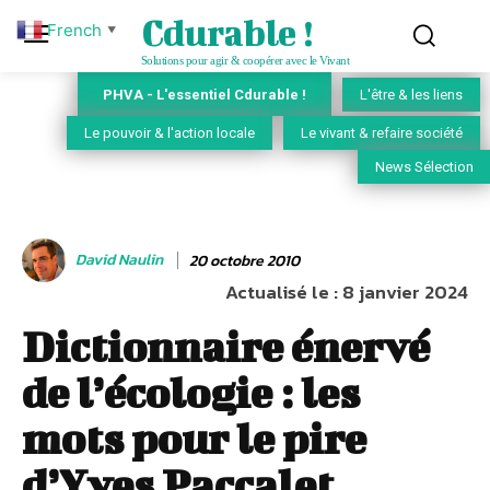
Cdurable !
French
▼
Solutions pour agir & coopérer avec le Vivant
PHVA - L'essentiel Cdurable !
L'être & les liens
Le pouvoir & l'action locale
Le vivant & refaire société
News Sélection
David Naulin
20 octobre 2010
Actualisé le :
8 janvier 2024
Dictionnaire énervé
de l’écologie : les
mots pour le pire
d’Yves Paccalet