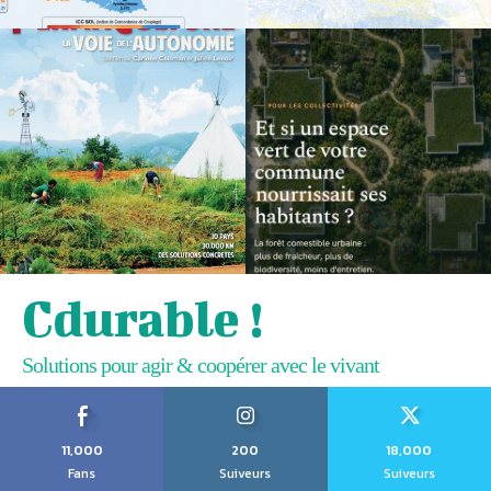
Cdurable !
Solutions pour agir & coopérer avec le vivant
11,000
200
18,000
Fans
Suiveurs
Suiveurs