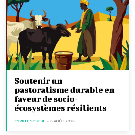
Soutenir un
pastoralisme durable en
faveur de socio-
écosystèmes résilients
CYRILLE SOUCHE
-
6 AOÛT 2026