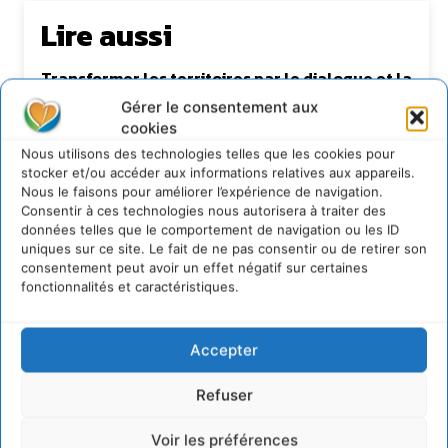
Lire aussi
Transformer les territoires par le dialogue et la
coopération avec un Commun
Gérer le consentement aux
d’Accompagnement des Transitions
cookies
7 août 2026
Nous utilisons des technologies telles que les cookies pour
Soutenir un pastoralisme durable en faveur de
stocker et/ou accéder aux informations relatives aux appareils.
socio-écosystèmes résilients
Nous le faisons pour améliorer l’expérience de navigation.
6 août 2026
Consentir à ces technologies nous autorisera à traiter des
données telles que le comportement de navigation ou les ID
S’inspirer de l’arbre pour un modèle
économique régénératif du vivant …
uniques sur ce site. Le fait de ne pas consentir ou de retirer son
consentement peut avoir un effet négatif sur certaines
5 août 2026
fonctionnalités et caractéristiques.
IPBES : le « GIEC de la biodiversité » appelle les
entreprises à devenir des alliées du vivant
4 août 2026
Accepter
Refuser
Newsletter
Voir les préférences