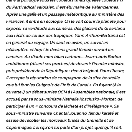
du Parti radical valoisien. Il est élu maire de Valenciennes.
Après une gaffe et un passage météoritique au ministère des
Finances, il entre en écologie. On le voit courir la planète pour
exposer sa verditude aux caméras, des glaciers du Groenland
aux récifs de coraux des tropiques. Yann Arthus-Bertrand est
en général du voyage. Un saut en avion, un survol en
hélicoptère, et hop ! Je deviens grand témoin devant les
caméras. Au diable mon bilan carbone… Jean-Louis Borloo
ambitionne (disent ses proches) de devenir Premier ministre,
puis président de la République : rien d’original. Pour l’heure,
il accepte la réputation de compagnon de la dive bouteille
que lui font les Guignols de l’Info de Canal +. En fuyant (à la
buvette !) un débat sur les OGM à l’Assemblée nationale, il est
accusé, par sa sous-ministre Nathalie Kosciusko-Morizet, de
participer à un « concours de lâcheté et d’inélégance ». Sa
sous-ministre suivante, Chantal Jouanno, fait du karaté et
essaie de recoller les morceaux brisés du Grenelle et de
Copenhague. Lorsqu’on lui parle d’un projet, quel qu’il soit,