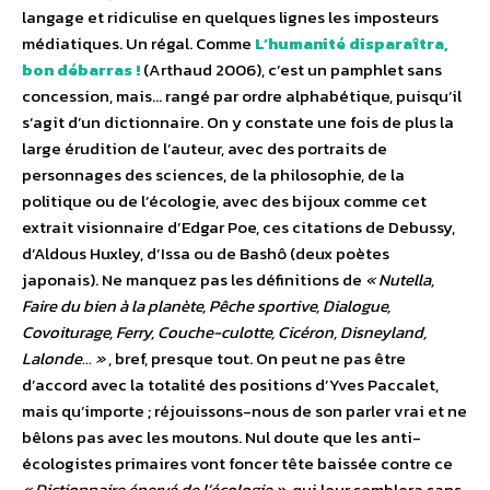
langage et ridiculise en quelques lignes les imposteurs
médiatiques. Un régal. Comme
L’humanité disparaîtra,
bon débarras !
(Arthaud 2006), c’est un pamphlet sans
concession, mais… rangé par ordre alphabétique, puisqu’il
s’agit d’un dictionnaire. On y constate une fois de plus la
large érudition de l’auteur, avec des portraits de
personnages des sciences, de la philosophie, de la
politique ou de l’écologie, avec des bijoux comme cet
extrait visionnaire d’Edgar Poe, ces citations de Debussy,
d’Aldous Huxley, d’Issa ou de Bashô (deux poètes
japonais). Ne manquez pas les définitions de
« Nutella,
Faire du bien à la planète, Pêche sportive, Dialogue,
Covoiturage, Ferry, Couche-culotte, Cicéron, Disneyland,
Lalonde… »
, bref, presque tout. On peut ne pas être
d’accord avec la totalité des positions d’Yves Paccalet,
mais qu’importe ; réjouissons-nous de son parler vrai et ne
bêlons pas avec les moutons. Nul doute que les anti-
écologistes primaires vont foncer tête baissée contre ce
« Dictionnaire énervé de l’écologie »
, qui leur semblera sans