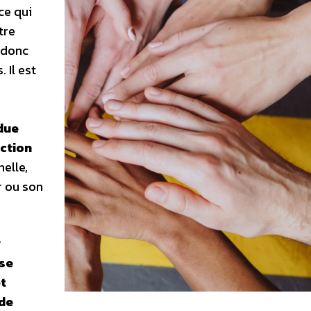
ce qui
tre
e donc
 Il est
due
action
elle,
r ou son
r
ise
t
 de