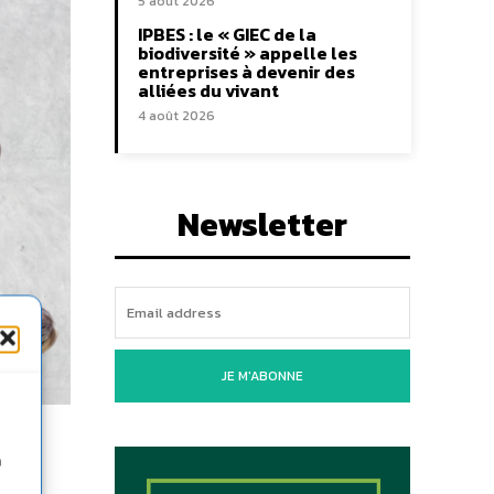
5 août 2026
IPBES : le « GIEC de la
biodiversité » appelle les
entreprises à devenir des
alliées du vivant
4 août 2026
Newsletter
JE M'ABONNE
r
n