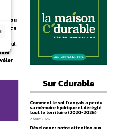
ales ou
isse de
s
 qui
ce seul,
onne
évéler
Sur Cdurable
Comment le sol français a perdu
sa mémoire hydrique et déréglé
tout le territoire (2020-2026)
2 août 2026
Développer notre attention aux