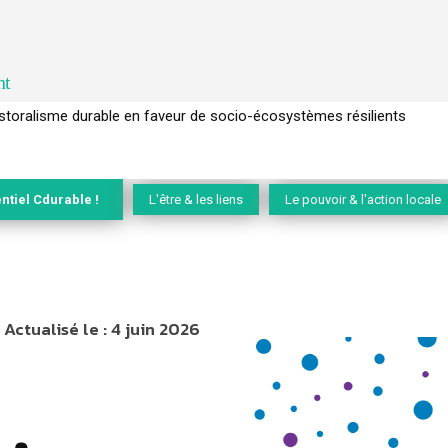
nt
l’arbre pour un modèle économique régénératif du vivant …
ntiel Cdurable !
L'être & les liens
Le pouvoir & l'action locale
Actualisé le :
4 juin 2026