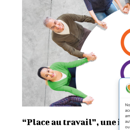
No
ac
am
“Place au travail”, une in
au
ou