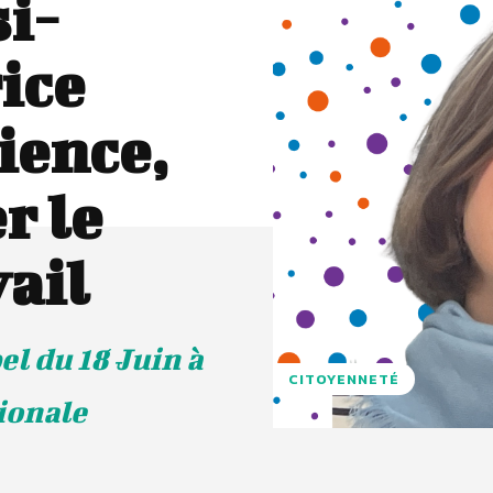
si-
ice
ience,
r le
ail
el du 18 Juin à
CITOYENNETÉ
ionale