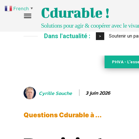
Cdurable !
French
▼
Solutions pour agir & coopérer avec le viva
Dans l'actualité :
S’inspirer de 
>
PHVA - L'esse
3 juin 2026
Cyrille Souche
Questions Cdurable à ...