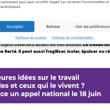
vail
nsentement peut avoir un effet négatif sur certaines fonctionnalités et
ractéristiques.
 réformes, des indicateurs RH, des négociations soci
aussi dans des lieux beaucoup plus ordinaires : une ca
Accepter
Refuser
Voir les préférence
tension, une équipe qui tient malgré la fatigue, une PME
objectifs et réalités humaines, un indépendant qui avan
Politique de cookies
Politique de confidentialité
sujets traversent autant les vies adultes.
Le travail d
e fierté.
Il peut aussi fragiliser, isoler, épuiser ou r