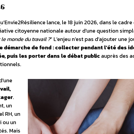
26
’Envie2Résilience lance, le 18 juin 2026, dans le cadre
itiative citoyenne nationale autour d’une question simpl
 le monde du travail ?
” L’enjeu n’est pas d’ajouter une j
e démarche de fond : collecter pendant l’été des i
ée, puis les porter dans le débat public
auprès des a
tionnels.
 d’une
vail,
tager
.
nt, un
el RH, un
i ou un
tés. Mais