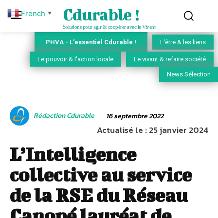
Cdurable !
French
▼
Solutions pour agir & coopérer avec le Vivant
PHVA - L'essentiel Cdurable !
L'être & les liens
Le pouvoir & l'action locale
Le vivant & refaire société
News Sélection
Rédaction Cdurable
16 septembre 2022
Actualisé le :
25 janvier 2024
L’Intelligence
collective au service
de la RSE du Réseau
Canopé lauréat de