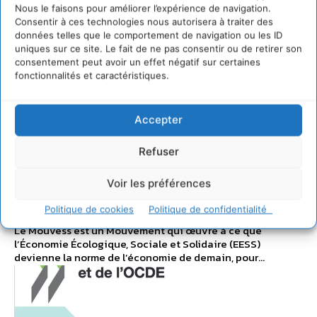
Nous le faisons pour améliorer l’expérience de navigation.
Consentir à ces technologies nous autorisera à traiter des
données telles que le comportement de navigation ou les ID
uniques sur ce site. Le fait de ne pas consentir ou de retirer son
consentement peut avoir un effet négatif sur certaines
GOUVERNANCE
fonctionnalités et caractéristiques.
Pour une économie
Accepter
pleinement au service
Refuser
de l’intérêt général
Voir les préférences
CYRILLE SOUCHE
-
2 JUIN 2025
Politique de cookies
Politique de confidentialité
Le Mouvess est un Mouvement qui œuvre à ce que
l’Économie Écologique, Sociale et Solidaire (EESS)
devienne la norme de l’économie de demain, pour...