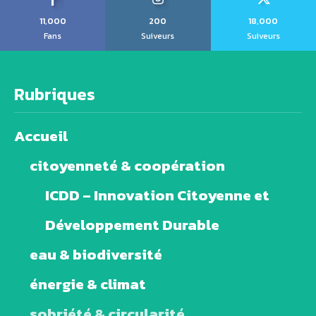
11,000
200
18,000
Fans
Suiveurs
Suiveurs
Rubriques
Accueil
citoyenneté & coopération
ICDD – Innovation Citoyenne et
Développement Durable
eau & biodiversité
énergie & climat
sobriété & circularité