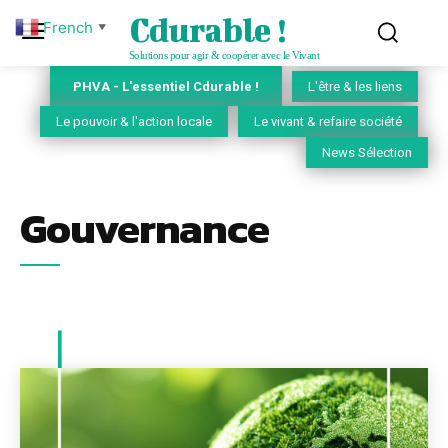
Cdurable !
French
▼
Solutions pour agir & coopérer avec le Vivant
PHVA - L'essentiel Cdurable !
L'être & les liens
Le pouvoir & l'action locale
Le vivant & refaire société
News Sélection
Gouvernance