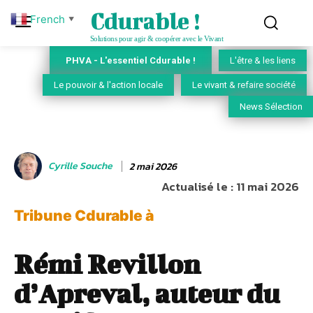
Cdurable !
French
▼
Solutions pour agir & coopérer avec le Vivant
PHVA - L'essentiel Cdurable !
L'être & les liens
Le pouvoir & l'action locale
Le vivant & refaire société
News Sélection
Cyrille Souche
2 mai 2026
Actualisé le :
11 mai 2026
Tribune Cdurable à
Rémi Revillon
d’Apreval, auteur du