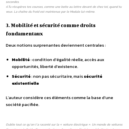
secondes.
4.Tu récupères tes courses, comme une boite au lettre devant de chez toi, quand tu
veux. La chaîne du froid est maintenue par le Module lui-même.
3. Mobilité et sécurité comme droits
fondamentaux
Deux notions surprenantes deviennent centrales :
Mobilité
: condition d’égalité réelle, accès aux
opportunités, liberté d’existence.
Sécurité
: non pas sécuritaire, mais
sécurité
existentielle
L’auteur considère ces éléments comme la base d’une
société pacifiée.
Oublie tout ce qu’on t’a raconté sur la « voiture électrique ». Un monde de voitures