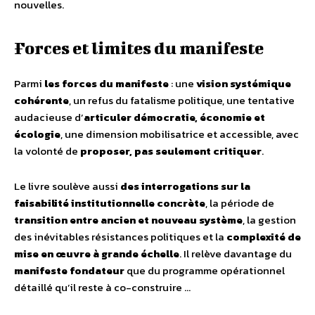
nouvelles.
Forces et limites du manifeste
Parmi
les forces du manifeste
: une
vision systémique
cohérente
, un refus du fatalisme politique, une tentative
audacieuse d’
articuler démocratie, économie et
écologie
, une dimension mobilisatrice et accessible, avec
la volonté de
proposer, pas seulement critiquer
.
Le livre soulève aussi
des interrogations sur la
faisabilité institutionnelle concrète
, la période de
transition entre ancien et nouveau système
, la gestion
des inévitables résistances politiques et la
complexité de
mise en œuvre à grande échelle
. Il relève davantage du
manifeste fondateur
que du programme opérationnel
détaillé qu’il reste à co-construire …