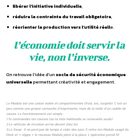
libérer l’initiative individuelle
,
réduire la contrainte du travail obligatoire
,
réorienter la production vers l’utilité réell
e.
l’économie doit servir la
vie, non l’inverse.
On retrouve l’idée d’un
socle de sécurité économique
universelle
permettant créativité et engagement.
Le Module est une caisse isolée et compartimentée (frais, sec, surgelé). C’est un
peu comme une grosse cartouche d’imprimante, mais de la taille d’un caddie de
course. Le fonctionnement est simple :
1.Tu commandes tes courses (ou ta liste habituelle se renouvelle seule).
2.Le véhicule de livraison arrive devant chez toi.
3.Le Swap : Il ne perd pas de temps à vider des sacs. Il retire ton Module usagé du
Dock et « clippe » le nouveau Module plein à la place. L’opération prend 10