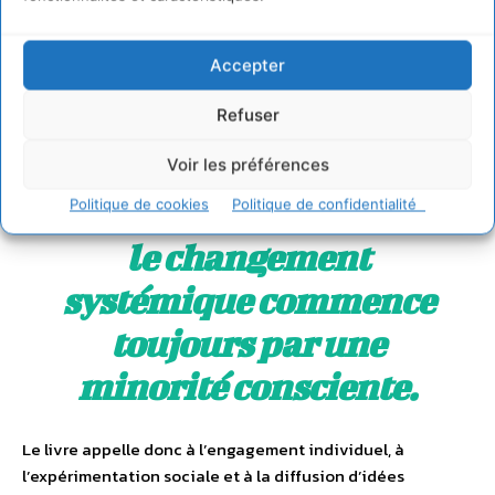
domination à une société de coopération
. Passer de la
rareté organisée à l’abondance organisée.
Passer du
pouvoir vertical à l’intelligence collective
.
Accepter
Refuser
La métaphore de l’allumette
Une allumette paraît insignifiante, mais elle peut
Voir les préférences
déclencher un incendie transformateur.
Politique de cookies
Politique de confidentialité
le changement
systémique commence
toujours par une
minorité consciente.
Le livre appelle donc à l’engagement individuel, à
l’expérimentation sociale et à la diffusion d’idées