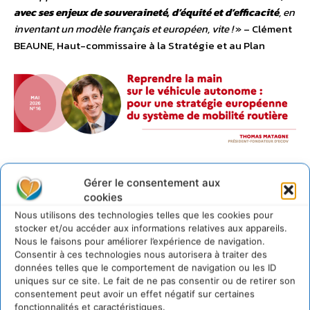
avec ses enjeux de souveraineté, d’équité et d’efficacité
, en
inventant un modèle français et européen, vite !
» – Clément
BEAUNE, Haut-commissaire à la Stratégie et au Plan
HCSP-2026-CollectionPlan16-MATAGNE-Voitures
Gérer le consentement aux
autonomes_11.05
Télécharger
cookies
Nous utilisons des technologies telles que les cookies pour
Vision globale : une nouvelle
stocker et/ou accéder aux informations relatives aux appareils.
Nous le faisons pour améliorer l’expérience de navigation.
civilisation
Consentir à ces technologies nous autorisera à traiter des
données telles que le comportement de navigation ou les ID
Au-delà des réformes techniques, le livre esquisse une
uniques sur ce site. Le fait de ne pas consentir ou de retirer son
consentement peut avoir un effet négatif sur certaines
transition civilisationnelle
.
Passer d’une société de
fonctionnalités et caractéristiques.