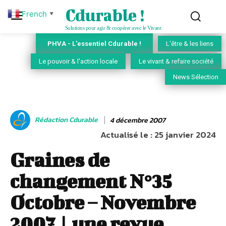
Cdurable !
French
▼
Solutions pour agir & coopérer avec le Vivant
PHVA - L'essentiel Cdurable !
L'être & les liens
Le pouvoir & l'action locale
Le vivant & refaire société
News Sélection
Rédaction Cdurable
4 décembre 2007
Actualisé le :
25 janvier 2024
Graines de
changement N°35
Octobre – Novembre
2007 | une revue