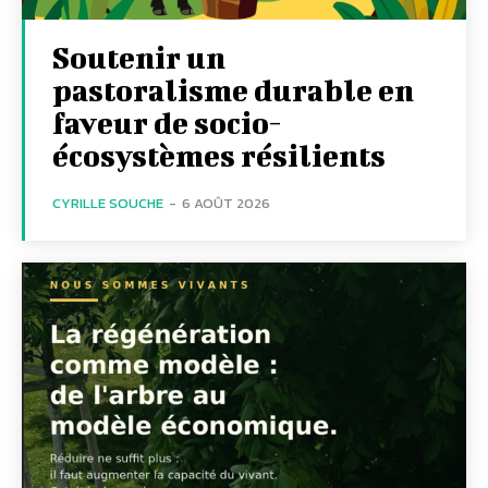
Soutenir un
pastoralisme durable en
faveur de socio-
écosystèmes résilients
CYRILLE SOUCHE
-
6 AOÛT 2026