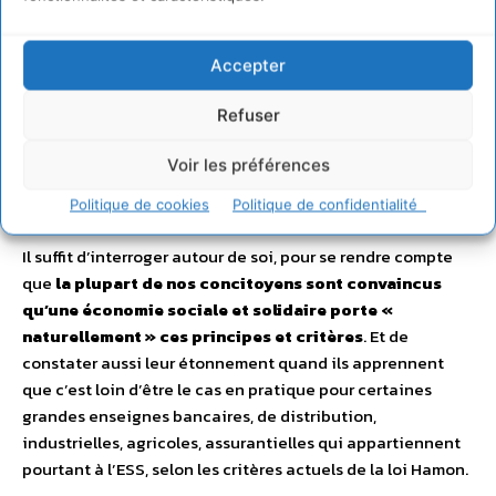
Puisque nous souhaitons que
l’ESS
devienne
Accepter
véritablement
« la norme souhaitable de l’économie de
demain »
, capable d’accélérer l’atteinte des ODD en
Refuser
France et partout dans le monde, cela impose de nous
hisser à ce niveau d’exigence, d’
ouvrir la voie vers une
Voir les préférences
économie plus soucieuse de justice sociale et de son
empreinte écologique
.
Politique de cookies
Politique de confidentialité
Il suffit d’interroger autour de soi, pour se rendre compte
que
la plupart de nos concitoyens sont convaincus
qu’une économie sociale et solidaire porte «
naturellement » ces principes et critères
. Et de
constater aussi leur étonnement quand ils apprennent
que c’est loin d’être le cas en pratique pour certaines
grandes enseignes bancaires, de distribution,
industrielles, agricoles, assurantielles qui appartiennent
pourtant à l’ESS, selon les critères actuels de la loi Hamon.