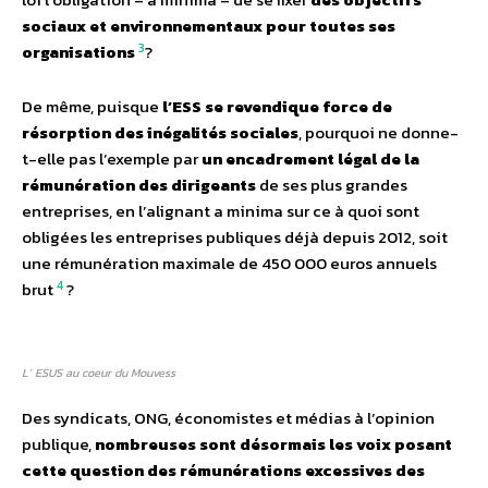
sociaux et environnementaux pour toutes ses
3
organisations
?
De même, puisque
l’ESS se revendique force de
résorption des inégalités sociales
, pourquoi ne donne-
t-elle pas l’exemple par
un encadrement légal de la
rémunération des dirigeants
de ses plus grandes
entreprises, en l’alignant a minima sur ce à quoi sont
obligées les entreprises publiques déjà depuis 2012, soit
une rémunération maximale de 450 000 euros annuels
4
brut
?
L’ ESUS au coeur du Mouvess
Des syndicats, ONG, économistes et médias à l’opinion
publique,
nombreuses sont désormais les voix posant
cette question des rémunérations excessives des