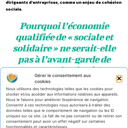
dirigeants d’entreprises, comme un enjeu de cohésion
sociale
.
Pourquoi l’économie
qualifiée de « sociale et
solidaire » ne serait-elle
pas à l’avant-garde de
cette aspiration à la
Gérer le consentement aux
justice sociale ?
cookies
Nous utilisons des technologies telles que les cookies pour
stocker et/ou accéder aux informations relatives aux appareils.
« Alors même que la très grande majorité des femmes et
Nous le faisons pour améliorer l’expérience de navigation.
des hommes à la tête d’une organisation de l’ESS, sont très
Consentir à ces technologies nous autorisera à traiter des
loin de ces niveaux de rémunération : bien souvent, elles
données telles que le comportement de navigation ou les ID
uniques sur ce site. Le fait de ne pas consentir ou de retirer son
et ils font même
le choix volontariste de gagner moins,
consentement peut avoir un effet négatif sur certaines
pour agir plus équitablement et utilement
.
fonctionnalités et caractéristiques.