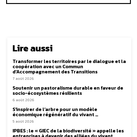
Lire aussi
Transformer les territoires par le dialogue et la
coopération avec un Commun
d’Accompagnement des Transitions
7 août 2026
Soutenir un pastoralisme durable en faveur de
socio-écosystèmes résilients
6 août 2026
S’inspirer de l’arbre pour un modèle
économique régénératif du vivant …
5 août 2026
IPBES : le « GIEC de la biodiversité » appelle les
entreprises à devenir des alliées du vivant