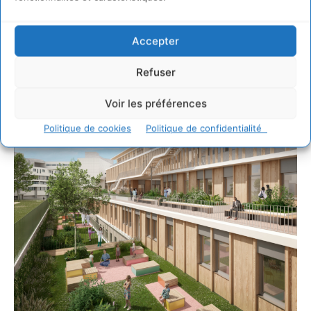
malgré son contexte urbain très présent et 
qui intègre des matériaux durables, afin 
Accepter
d’offrir un environnement sain, confortable 
et apaisant, favorable au bien-être, à la 
Refuser
santé et à la qualité d’usage des patients, 
accompagnants et personnels
.»
Voir les préférences
Politique de cookies
Politique de confidentialité