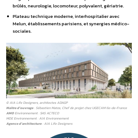
brûlés, neurologie, locomoteur, polyvalent, gériatrie.
Plateau technique moderne, interhospitalier avec
Melun, établissements parisiens, et synergies médico-
sociales.
© AIA Life Designers, architectes ADAGP
Maitre d’ouvrage
: Sébastien Matos, Chef de projet chez UGECAM Ile-de-France
AMO
Environnement : SAS ACTECO
MOE Environnement : AIA Environnement
Agence d’architecture
: AIA Life Designers