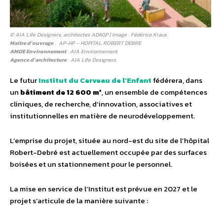
© AIA Life Designers, architectes ADAGP | Image : Fédérico Kraus
Maitre d’ouvrage
: AP-HP – HOPITAL ROBERT DEBRE
AMOE Environnement
: AIA Environnement
Agence d’architecture
: AIA Life Designers
Le futur
Institut du Cerveau de l’Enfant
fédérera, dans
un
bâtiment de 12 600 m²
, un ensemble de compétences
cliniques, de recherche, d’innovation, associatives et
institutionnelles en matière de neurodéveloppement.
L’emprise du projet, située au nord-est du site de l’hôpital
Robert-Debré est actuellement occupée par des surfaces
boisées et un stationnement pour le personnel.
La mise en service de l’Institut est prévue en 2027 et le
projet s’articule de la manière suivante :