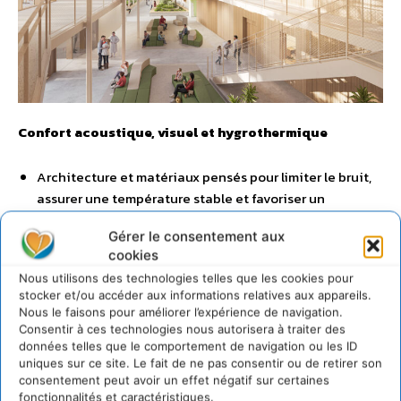
Confort acoustique, visuel et hygrothermique
Architecture et matériaux pensés pour limiter le bruit,
assurer une température stable et favoriser un
éclairage naturel apaisant.
Gérer le consentement aux
cookies
Sophie Le Cadre, directrice AIA 
Nous utilisons des technologies telles que les cookies pour
Environnement Paris
 : «  
Le projet de 
stocker et/ou accéder aux informations relatives aux appareils.
l’Institut Robert Debré du Cerveau de 
Nous le faisons pour améliorer l’expérience de navigation.
Consentir à ces technologies nous autorisera à traiter des
l’Enfant est un bâtiment bioclimatique, 
données telles que le comportement de navigation ou les ID
bas-carbone et économe en énergie, qui joue 
uniques sur ce site. Le fait de ne pas consentir ou de retirer son
avec la lumière naturelle, la ventilation 
consentement peut avoir un effet négatif sur certaines
passive, la végétalisation omniprésente 
fonctionnalités et caractéristiques.