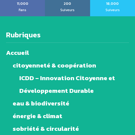
11,000
200
18,000
Fans
Suiveurs
Suiveurs
Rubriques
Accueil
citoyenneté & coopération
ICDD – Innovation Citoyenne et
Développement Durable
eau & biodiversité
énergie & climat
sobriété & circularité