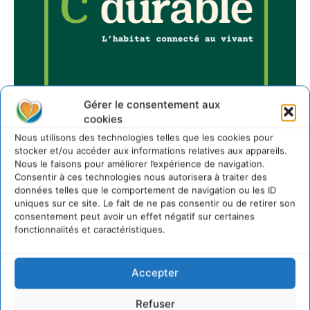
Gérer le consentement aux
cookies
Nous utilisons des technologies telles que les cookies pour
stocker et/ou accéder aux informations relatives aux appareils.
Nous le faisons pour améliorer l’expérience de navigation.
Sur Cdurable
Consentir à ces technologies nous autorisera à traiter des
données telles que le comportement de navigation ou les ID
uniques sur ce site. Le fait de ne pas consentir ou de retirer son
consentement peut avoir un effet négatif sur certaines
Comment le sol français a perdu sa mémoire
fonctionnalités et caractéristiques.
hydrique et déréglé tout le territoire (2020-2026)
2 août 2026
Accepter
Développer notre attention aux espèces vivantes
non humaines avec les communs de Zoepolis
30 juillet 2026
Refuser