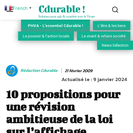
Cdurable !
French
▼
Solutions pour agir & coopérer avec le Vivant
PHVA - L'essentiel Cdurable !
L'être & les liens
Le pouvoir & l'action locale
Le vivant & refaire société
News Sélection
Rédaction Cdurable
21 février 2009
Actualisé le :
9 janvier 2024
10 propositions pour
une révision
ambitieuse de la loi
sur l’affichage