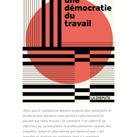
Alors que le capitalisme devient toujours plus autoritaire et
productiviste, pouvons-nous prendre collectivement le
1
pouvoir sur notre travail ? Et comment ? Un collectif
de
chercheur.es, syndicalistes et professionnel·les raconte des
enquêtes, luttes et alternatives qui montrent que c’est
possible et analyse les manières dont s’y prennent