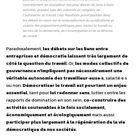
concrètement les travailleur-ses pour donner du sens à leurs
activités, prendre soin des collectifs et conquérir de
l’autonomie au travail. Leur Manifeste prend position dans
les débats en cours sur le renouvellement du syndicalisme et
avance des propositions politiques pour mettre le travail au
service de la démocratie, de l’émancipation et de la défense
du vivant.
Paradoxalement,
les débats sur les liens entre
entreprises et démocratie laissent très largement de
côté la question du travail
. Or,
les modes collectifs de
gouvernance n’impliquent pas nécessairement une
véritable autonomie des travailleur·euse·s
, salarié·e·s
ou non.
Démocratiser le travail est pourtant un enjeu
essentiel
, tant pour
lui redonner sens
, lutter contre les
rapports de domination en son sein,
co-construire des
activités soutenables à la fois socialement,
économiquement et écologiquement
mais aussi
participer plus largement à la régénération de la vie
démocratique de nos sociétés
.