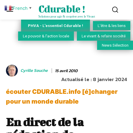
Cdurable !
French
▼
Solutions pour agir & coopérer avec le Vivant
PHVA - L'essentiel Cdurable !
L'être & les liens
Le pouvoir & l'action locale
Le vivant & refaire société
News Sélection
Cyrille Souche
15 avril 2010
Actualisé le :
8 janvier 2024
écouter CDURABLE.info [é]changer
pour un monde durable
En direct de la