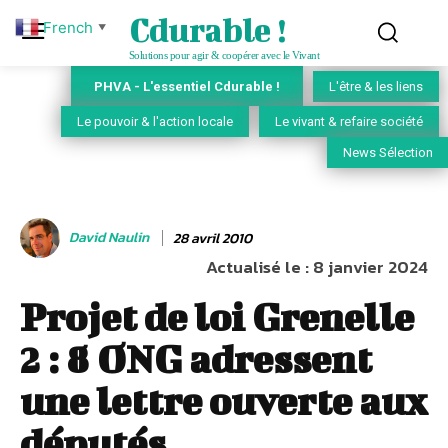
Cdurable !
French
▼
Solutions pour agir & coopérer avec le Vivant
PHVA - L'essentiel Cdurable !
L'être & les liens
Le pouvoir & l'action locale
Le vivant & refaire société
News Sélection
David Naulin
28 avril 2010
Actualisé le :
8 janvier 2024
Projet de loi Grenelle
2 : 8 ONG adressent
une lettre ouverte aux
députés