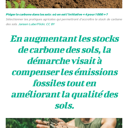
Piéger le carbone dans les sols : où en est l’initiative « 4 pour 1 000 » ?
Sélectionner les pratiques agricoles qui permettront d’accroître le stock de carbone
des sols.
Jansen Lube/Flickr
,
CC BY
En augmentant les
stocks
de carbone des sols
, la
démarche visait à
compenser les émissions
fossiles tout en
améliorant la qualité des
sols
.