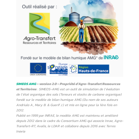
SIMEOS AMG
– version 2.0 – Propriété d’Agro-Transfert Ressources
et Territoires
: SIMEOS-AMG est un outil de simulation de l’évolution
de l’état organique des sols (Teneurs et stocks de carbone organique)
fondé sur le modèle de bilan humique AMG (Du nom de ses auteurs
Andriulo A., Mary B. & Guerif J.) et mis en ligne pour la 1ère fois en
2012.
Publié en 1999 par INRAE, le modèle AMG est maintenu et amélioré
depuis 2012 dans le cadre du Consortium AMG qui associe Inrae, Agro-
Transfert-RT, Avalis, le LDAR et collabore depuis 2016 avec Terres
Inovia