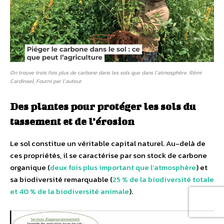
On trouve trois fois plus de carbone dans les sols que dans l’atmosphère. Rémi
Cardinael, Fourni par l’auteur
Des plantes pour protéger les sols du
tassement et de l’érosion
Le sol constitue un véritable capital naturel. Au-delà de
ces propriétés, il se caractérise par son stock de carbone
organique (
deux fois plus important que l’atmosphère
) et
sa biodiversité remarquable (
25 % de la biodiversité totale
et 40 % de la biodiversité animale
).