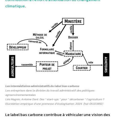
climatique
.
Les intermédiaires administratifs du label bas-carbone
Les entreprises dans la division du travail administratif des politiques
agroenvironnementales
Léo Magnin, Antoine Doré. Des “ start-ups ” pour “ décarboner ” l’agriculture ?
Elucidation empirique d’une promesse d’écologisation. 2024. ⟨hal-05323892⟩
Le label bas carbone contribue à véhiculer une vision des