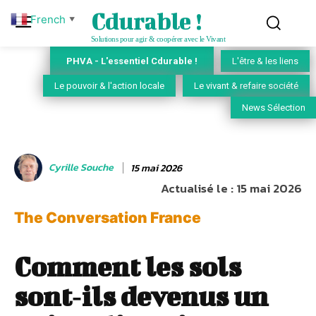
Cdurable !
French
▼
Solutions pour agir & coopérer avec le Vivant
PHVA - L'essentiel Cdurable !
L'être & les liens
Le pouvoir & l'action locale
Le vivant & refaire société
News Sélection
Cyrille Souche
15 mai 2026
Actualisé le :
15 mai 2026
The Conversation France
Comment les sols
sont‑ils devenus un