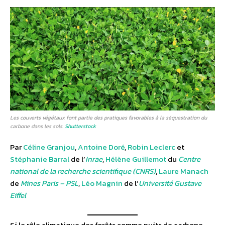
Les couverts végétaux font partie des pratiques favorables à la séquestration du
carbone dans les sols.
Shutterstock
Par
Céline Granjou
,
Antoine Doré
,
Robin Leclerc
et
Stéphanie Barral
de l’
Inrae
,
Hélène Guillemot
du
Centre
national de la recherche scientifique (CNRS)
,
Laure Manach
de
Mines Paris – PSL
,
Léo Magnin
de l’
Université Gustave
Eiffel
Si le rôle climatique des forêts comme puits de carbone