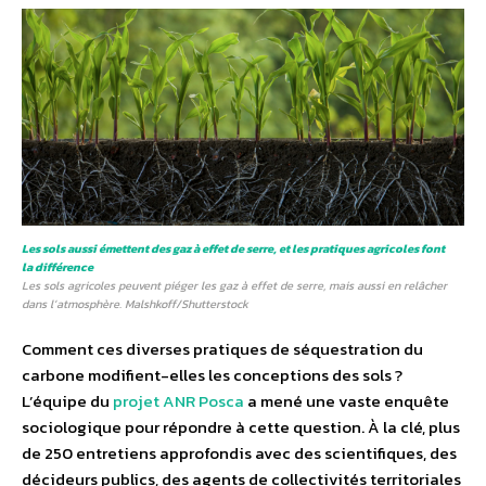
Les sols aussi émettent des gaz à effet de serre, et les pratiques agricoles font
la différence
Les sols agricoles peuvent piéger les gaz à effet de serre, mais aussi en relâcher
dans l’atmosphère. Malshkoff/Shutterstock
Comment ces diverses pratiques de séquestration du
carbone modifient-elles les conceptions des sols ?
L’équipe du
projet ANR Posca
a mené une vaste enquête
sociologique pour répondre à cette question. À la clé, plus
de 250 entretiens approfondis avec des scientifiques, des
décideurs publics, des agents de collectivités territoriales