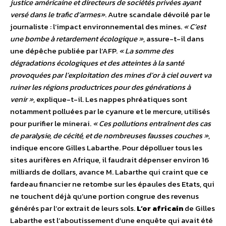
justice américaine et directeurs de sociétés privées ayant
versé dans le trafic d’armes»
. Autre scandale dévoilé par le
journaliste : l’impact environnemental des mines.
« C’est
une bombe à retardement écologique »
, assure-t-il dans
une dépêche publiée par l’AFP.
« La somme des
dégradations écologiques et des atteintes à la santé
provoquées par l’exploitation des mines d’or à ciel ouvert va
ruiner les régions productrices pour des générations à
venir »
, explique-t-il. Les nappes phréatiques sont
notamment polluées par le cyanure et le mercure, utilisés
pour purifier le minerai.
« Ces pollutions entraînent des cas
de paralysie, de cécité, et de nombreuses fausses couches »
,
indique encore Gilles Labarthe. Pour dépolluer tous les
sites aurifères en Afrique, il faudrait dépenser environ 16
milliards de dollars, avance M. Labarthe qui craint que ce
fardeau financier ne retombe sur les épaules des Etats, qui
ne touchent déjà qu’une portion congrue des revenus
générés par l’or extrait de leurs sols.
L’or africain
de Gilles
Labarthe est l’aboutissement d’une enquête qui avait été