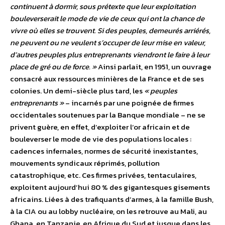
continuent à dormir, sous prétexte que leur exploitation
bouleverserait le mode de vie de ceux qui ont la chance de
vivre où elles se trouvent. Si des peuples, demeurés arriérés,
ne peuvent ou ne veulent s’occuper de leur mise en valeur,
d’autres peuples plus entreprenants viendront le faire à leur
place de gré ou de force. »
Ainsi parlait, en 1951, un ouvrage
consacré aux ressources minières de la France et de ses
colonies. Un demi-siècle plus tard, les
« peuples
entreprenants »
– incarnés par une poignée de firmes
occidentales soutenues par la Banque mondiale – ne se
privent guère, en effet, d’exploiter l’or africain et de
bouleverser le mode de vie des populations locales :
cadences infernales, normes de sécurité inexistantes,
mouvements syndicaux réprimés, pollution
catastrophique, etc. Ces firmes privées, tentaculaires,
exploitent aujourd’hui 80 % des gigantesques gisements
africains. Liées à des trafiquants d’armes, à la famille Bush,
à la CIA ou au lobby nucléaire, on les retrouve au Mali, au
Ghana, en Tanzanie, en Afrique du Sud et jusque dans les