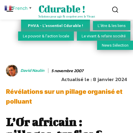
Cdurable !
French
▼
Solutions pour agir & coopérer avec le Vivant
PHVA - L'essentiel Cdurable !
L'être & les liens
Le pouvoir & l'action locale
Le vivant & refaire société
News Sélection
David Naulin
5 novembre 2007
Actualisé le :
8 janvier 2024
Révélations sur un pillage organisé et
polluant
L’Or africain :