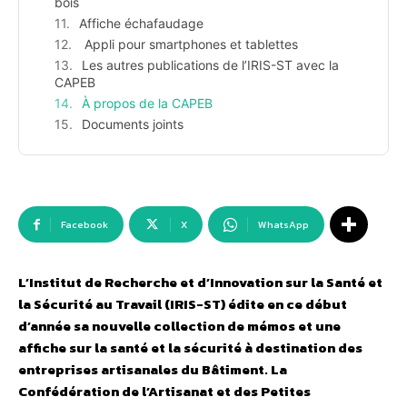
bois
Affiche échafaudage
Appli pour smartphones et tablettes
Les autres publications de l’IRIS-ST avec la
CAPEB
À propos de la CAPEB
Documents joints
Facebook
X
WhatsApp
L’Institut de Recherche et d’Innovation sur la Santé et
la Sécurité au Travail (IRIS-ST) édite en ce début
d’année sa nouvelle collection de mémos et une
affiche sur la santé et la sécurité à destination des
entreprises artisanales du Bâtiment. La
Confédération de l’Artisanat et des Petites