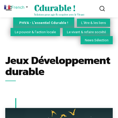
Cdurable !
French
▼
Solutions pour agir & coopérer avec le Vivant
PHVA - L'essentiel Cdurable !
L'être & les liens
Le pouvoir & l'action locale
Le vivant & refaire société
News Sélection
Jeux Développement
durable