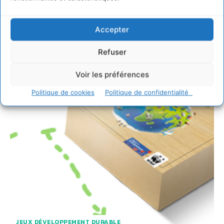
enfants à l’écologie
DAVID NAULIN
-
11 MARS 2010
Accepter
Ekoloko est un monde virtuel communautaire, où les
enfants suivent un scénario qui les emmène dans un
Refuser
univers sécurisé où ils réalisent des jeux...
Voir les préférences
Politique de cookies
Politique de confidentialité
JEUX DÉVELOPPEMENT DURABLE