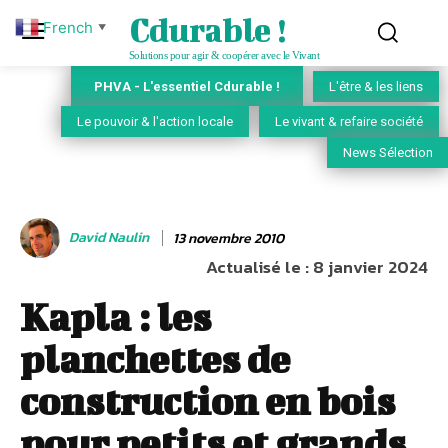
Cdurable !
French
▼
Solutions pour agir & coopérer avec le Vivant
PHVA - L'essentiel Cdurable !
L'être & les liens
Le pouvoir & l'action locale
Le vivant & refaire société
News Sélection
David Naulin
13 novembre 2010
Actualisé le :
8 janvier 2024
Kapla : les
planchettes de
construction en bois
pour petits et grands