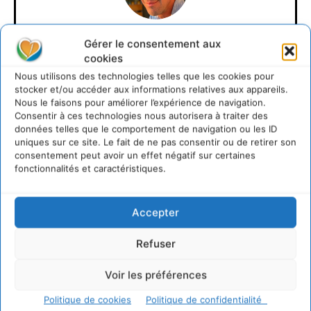
David Naulin
Gérer le consentement aux
cookies
https://cdurable.info
Nous utilisons des technologies telles que les cookies pour
Journaliste de solutions écologiques et sociales en
stocker et/ou accéder aux informations relatives aux appareils.
Occitanie.
Nous le faisons pour améliorer l’expérience de navigation.
Consentir à ces technologies nous autorisera à traiter des
données telles que le comportement de navigation ou les ID
uniques sur ce site. Le fait de ne pas consentir ou de retirer son
consentement peut avoir un effet négatif sur certaines
fonctionnalités et caractéristiques.
Accepter
Refuser
Lire aussi
Voir les préférences
Transformer les territoires par le dialogue et la
coopération avec un Commun
Politique de cookies
Politique de confidentialité