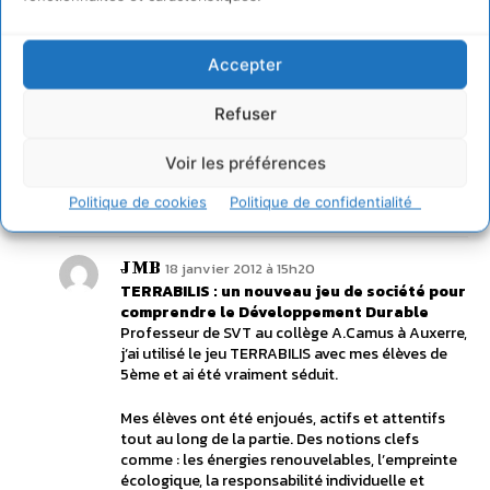
Développement durable.
On est loin des jeux de questions habituels, le
mécanisme de la Zone Impact est vraiment bien
Accepter
pensé. Je recommande vivement de jouer avec la
Variante disponible sur le site de l’éditeur.
Refuser
A découvrir de toute urgence
Voir les préférences
Elodie
Eco-citoyenne engagée
Politique de cookies
Politique de confidentialité
Connecter pour laisser un commentaire
JMB
18 janvier 2012 à 15h20
TERRABILIS : un nouveau jeu de société pour
comprendre le Développement Durable
Professeur de SVT au collège A.Camus à Auxerre,
j’ai utilisé le jeu TERRABILIS avec mes élèves de
5ème et ai été vraiment séduit.
Mes élèves ont été enjoués, actifs et attentifs
tout au long de la partie. Des notions clefs
comme : les énergies renouvelables, l’empreinte
écologique, la responsabilité individuelle et