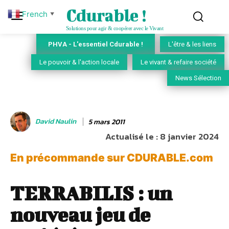
Cdurable !
French
▼
Solutions pour agir & coopérer avec le Vivant
PHVA - L'essentiel Cdurable !
L'être & les liens
Le pouvoir & l'action locale
Le vivant & refaire société
News Sélection
David Naulin
5 mars 2011
Actualisé le :
8 janvier 2024
En précommande sur CDURABLE.com
TERRABILIS : un
nouveau jeu de