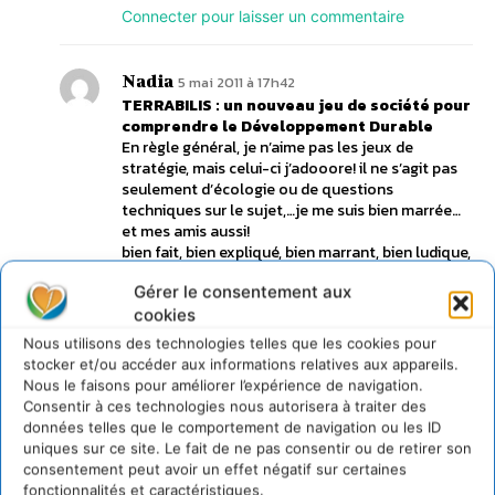
Connecter pour laisser un commentaire
Nadia
5 mai 2011 à 17h42
TERRABILIS : un nouveau jeu de société pour
comprendre le Développement Durable
En règle général, je n’aime pas les jeux de
stratégie, mais celui-ci j’adooore! il ne s’agit pas
seulement d’écologie ou de questions
techniques sur le sujet,…je me suis bien marrée…
et mes amis aussi!
bien fait, bien expliqué, bien marrant, bien ludique,
en bref, TRES BIEN ce jeu! Bravo!
Gérer le consentement aux
Connecter pour laisser un commentaire
cookies
Nous utilisons des technologies telles que les cookies pour
Ecolodie
10 janvier 2012 à 18h20
stocker et/ou accéder aux informations relatives aux appareils.
TERRABILIS : un nouveau jeu de société pour
Nous le faisons pour améliorer l’expérience de navigation.
comprendre le Développement Durable
Consentir à ces technologies nous autorisera à traiter des
J’ai découvert Terrabilis à Noël, ce jeu est vraiment
données telles que le comportement de navigation ou les ID
très bien fait.
uniques sur ce site. Le fait de ne pas consentir ou de retirer son
On joue, on apprend beaucoup de choses et surtout
consentement peut avoir un effet négatif sur certaines
on aborde de nombreuses questions liées au
fonctionnalités et caractéristiques.