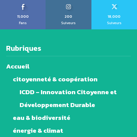
11,000
200
18,000
Fans
Suiveurs
Suiveurs
Rubriques
Accueil
citoyenneté & coopération
ICDD – Innovation Citoyenne et
Développement Durable
eau & biodiversité
énergie & climat