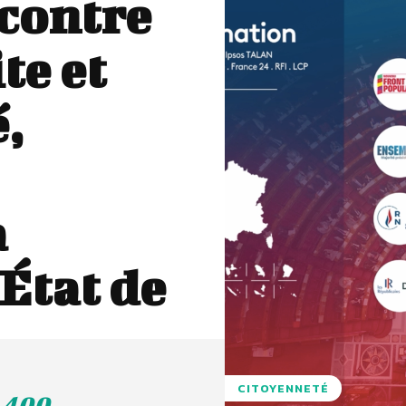
contre
te et
é,
a
’État de
CITOYENNETÉ
 400