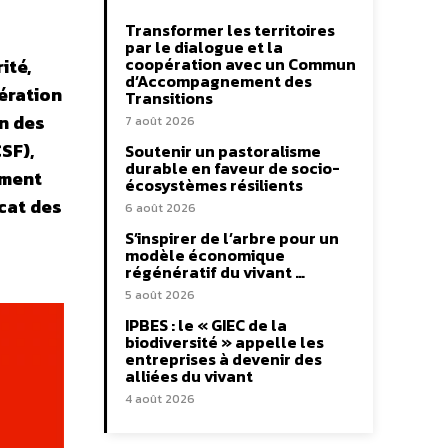
Transformer les territoires
par le dialogue et la
coopération avec un Commun
ité,
d’Accompagnement des
dération
Transitions
on des
7 août 2026
SF),
Soutenir un pastoralisme
durable en faveur de socio-
ement
écosystèmes résilients
icat des
6 août 2026
S’inspirer de l’arbre pour un
modèle économique
régénératif du vivant …
5 août 2026
IPBES : le « GIEC de la
biodiversité » appelle les
entreprises à devenir des
alliées du vivant
4 août 2026