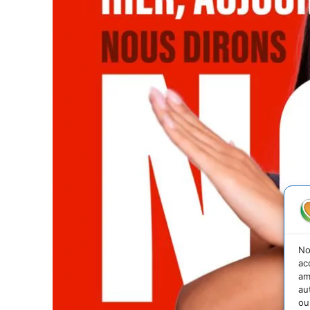
No
ac
am
au
ou