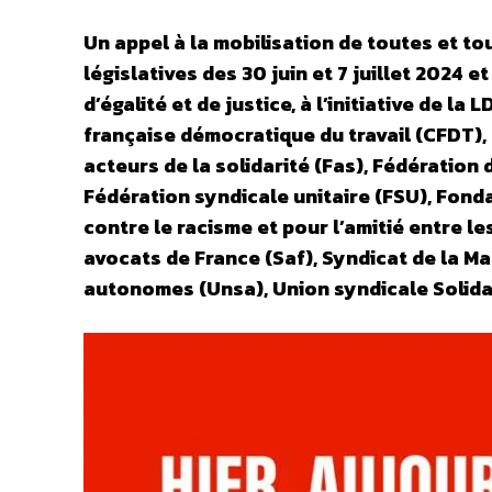
Un appel
à la mobilisation de toutes et to
législatives des 30 juin et 7 juillet 2024
d’égalité et de justice, à l’initiative de 
française démocratique du travail (CFDT),
acteurs de la solidarité (Fas), Fédération
Fédération syndicale unitaire (FSU), Fon
contre le racisme et pour l’amitié entre l
avocats de France (Saf), Syndicat de la M
autonomes (Unsa), Union syndicale Solida