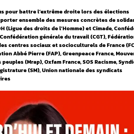
us
pour battre l‘extrême droite lors des élections
 et porter ensemble des mesures concrètes de solidar
la LDH (Ligue des droits de l’Homme) et Cimade, Confé
 Confédération générale du travail (CGT), Fédérati
 des centres sociaux et socioculturels de France (FC
dation Abbé Pierre (FAP), Greenpeace France, Mouv
es peuples (Mrap), Oxfam France, SOS Racisme, Synd
agistrature (SM), Union nationale des syndicats
ires