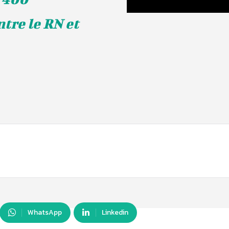
ntre le RN et
WhatsApp
Linkedin