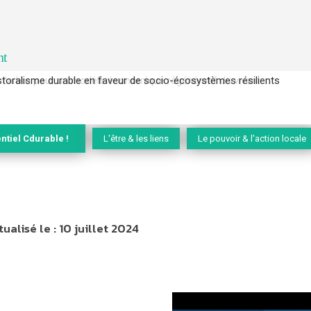
nt
l’arbre pour un modèle économique régénératif du vivant …
ntiel Cdurable !
L'être & les liens
Le pouvoir & l'action locale
tualisé le :
10 juillet 2024