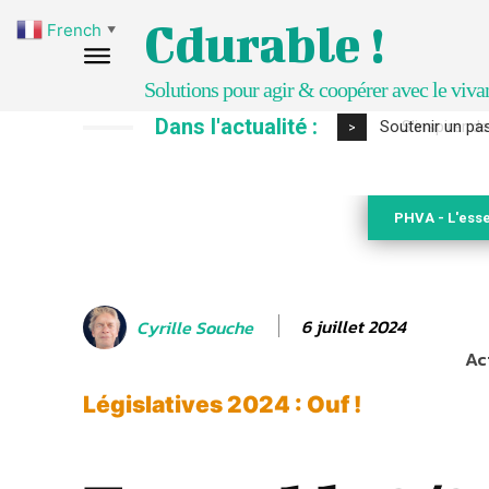
Cdurable !
French
▼
Solutions pour agir & coopérer avec le viva
Dans l'actualité :
S’inspirer de 
>
PHVA - L'esse
6 juillet 2024
Cyrille Souche
Ac
Législatives 2024 : Ouf !