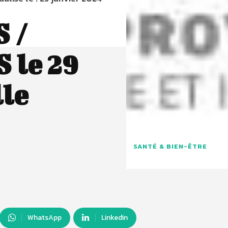
 /
le 29
lle
SANTÉ & BIEN-ÊTRE
WhatsApp
Linkedin