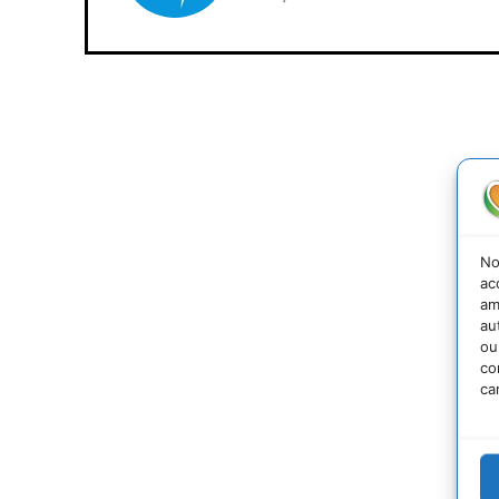
No
ac
am
au
ou
co
ca