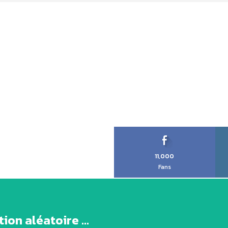
11,000
Fans
ion aléatoire ...