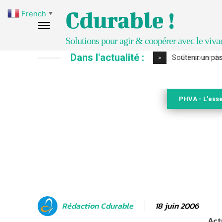
Cdurable !
French
▼
Solutions pour agir & coopérer avec le viva
Dans l'actualité :
S’inspirer de 
>
PHVA - L'esse
18 juin 2006
Rédaction Cdurable
Act