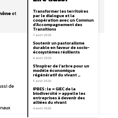
Transformer les territoires
Rhône
et
par le dialogue et la
coopération avec un Commun
d’Accompagnement des
Transitions
7 août 2026
Soutenir un pastoralisme
durable en faveur de socio-
écosystèmes résilients
6 août 2026
S’inspirer de l’arbre pour un
modèle économique
régénératif du vivant …
5 août 2026
ussi de
IPBES : le « GIEC de la
biodiversité » appelle les
entreprises à devenir des
alliées du vivant
onaux
4 août 2026