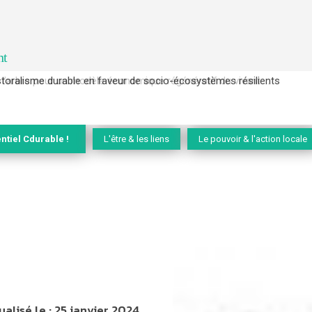
nt
l’arbre pour un modèle économique régénératif du vivant …
ntiel Cdurable !
L'être & les liens
Le pouvoir & l'action locale
ualisé le :
25 janvier 2024