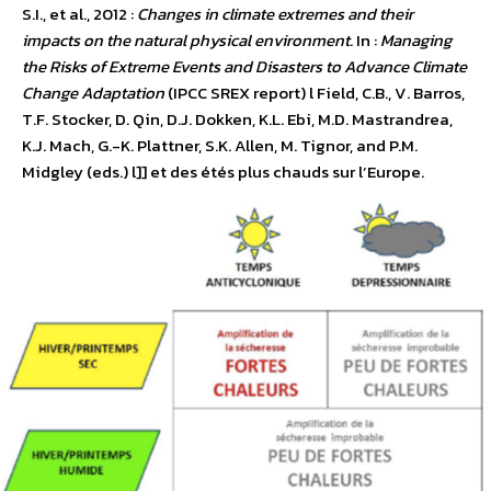
S.I., et al., 2012 :
Changes in climate extremes and their
impacts on the natural physical environment
. In :
Managing
the Risks of Extreme Events and Disasters to Advance Climate
Change Adaptation
(IPCC SREX report) l Field, C.B., V. Barros,
T.F. Stocker, D. Qin, D.J. Dokken, K.L. Ebi, M.D. Mastrandrea,
K.J. Mach, G.-K. Plattner, S.K. Allen, M. Tignor, and P.M.
Midgley (eds.) l]] et des étés plus chauds sur l’Europe.