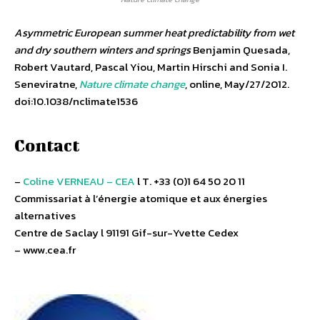
Asymmetric European summer heat predictability from wet
and dry southern winters and springs
Benjamin Quesada,
Robert Vautard, Pascal Yiou, Martin Hirschi and Sonia I.
Seneviratne,
Nature climate change
, online, May/27/2012.
doi:10.1038/nclimate1536
Contact
–
Coline VERNEAU – CEA
l T. +33 (0)1 64 50 20 11
Commissariat à l’énergie atomique et aux énergies
alternatives
Centre de Saclay l 91191 Gif-sur-Yvette Cedex
– www.cea.fr