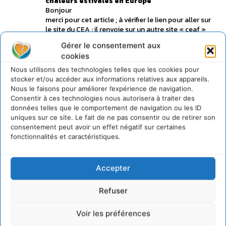
chaleurs estivales en Europe
Bonjour
merci pour cet article ; à vérifier le lien pour aller sur
le site du CEA : il renvoie sur un autre site « ceaf »
qui n’est pas en rapport avec le sujet
Gérer le consentement aux
Cdt
cookies
Florence
Connecter pour laisser un commentaire
Nous utilisons des technologies telles que les cookies pour
stocker et/ou accéder aux informations relatives aux appareils.
Nous le faisons pour améliorer l’expérience de navigation.
Cyrille
Consentir à ces technologies nous autorisera à traiter des
4 juin 2012 à 9h34
données telles que le comportement de navigation ou les ID
http://www.cea.fr
uniques sur ce site. Le fait de ne pas consentir ou de retirer son
Merci Florence pour votre vigilance !
consentement peut avoir un effet négatif sur certaines
La coquille a été corrigée. Le site web du CEA est
fonctionnalités et caractéristiques.
bien :
http://www.cea.fr
Connecter pour laisser un commentaire
Accepter
Refuser
LAISSER UN COMMENTAIRE
Voir les préférences
CONNECTER POUR LAISSER UN COMMENTAIRE