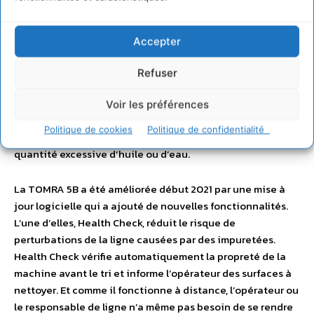
Elle convient aux produits de pommes de terre de
spécialité, aux frites (qui doivent également être triées
avec précision en fonction de leur taille) et aux
Accepter
chips/crisps. Comme le proche infrarouge de cette
machine peut détecter les différences de densité, elle est
Refuser
capable de voir et d’éliminer les frites/croustilles qui se
sont collées les unes aux autres en grappes par exemple.
Voir les préférences
Le laser hors bande détecte jusqu’à 99 % des matières
Politique de cookies
Politique de confidentialité
étrangères et peut voir si les frites contiennent une
quantité excessive d’huile ou d’eau.
La TOMRA 5B a été améliorée début 2021 par une mise à
jour logicielle qui a ajouté de nouvelles fonctionnalités.
L’une d’elles, Health Check, réduit le risque de
perturbations de la ligne causées par des impuretées.
Health Check vérifie automatiquement la propreté de la
machine avant le tri et informe l’opérateur des surfaces à
nettoyer. Et comme il fonctionne à distance, l’opérateur ou
le responsable de ligne n’a même pas besoin de se rendre