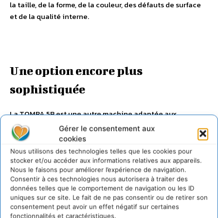
la taille, de la forme, de la couleur, des défauts de surface
et de la qualité interne.
Une option encore plus
sophistiquée
La TOMRA 5B est une autre machine adaptée aux
transformateurs de pommes de terre. Lorsque les produits
Gérer le consentement aux
passent sur le tapis de cette machine, les matières
cookies
étrangères et les imperfections du produit sont détectées
Nous utilisons des technologies telles que les cookies pour
par des caméras à 360 degrés placées sur le tapis, un laser
stocker et/ou accéder aux informations relatives aux appareils.
Nous le faisons pour améliorer l’expérience de navigation.
et des caméras hors du tapis. La combinaison de ces
Consentir à ces technologies nous autorisera à traiter des
technologies porte le tri optique à un niveau encore plus
données telles que le comportement de navigation ou les ID
élevé.
uniques sur ce site. Le fait de ne pas consentir ou de retirer son
consentement peut avoir un effet négatif sur certaines
fonctionnalités et caractéristiques.