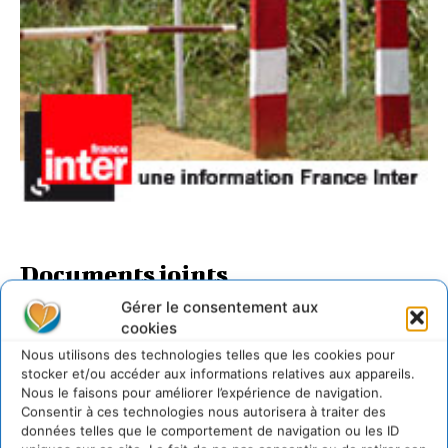
Documents joints
Gérer le consentement aux
huile-de-palme-quatre-associations-portent-plainte-
cookies
aupres_a3103.pdf
Nous utilisons des technologies telles que les cookies pour
stocker et/ou accéder aux informations relatives aux appareils.
LAISSER UN COMMENTAIRE
Nous le faisons pour améliorer l’expérience de navigation.
Consentir à ces technologies nous autorisera à traiter des
données telles que le comportement de navigation ou les ID
CONNECTER POUR LAISSER UN COMMENTAIRE