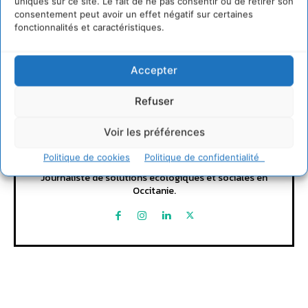
uniques sur ce site. Le fait de ne pas consentir ou de retirer son
consentement peut avoir un effet négatif sur certaines
fonctionnalités et caractéristiques.
Accepter
Refuser
David Naulin
Voir les préférences
Politique de cookies
Politique de confidentialité
https://cdurable.info
Journaliste de solutions écologiques et sociales en
Occitanie.