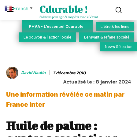
Cdurable !
French
▼
Solutions pour agir & coopérer avec le Vivant
PHVA - L'essentiel Cdurable !
L'être & les liens
Le pouvoir & l'action locale
Le vivant & refaire société
News Sélection
David Naulin
7 décembre 2010
Actualisé le :
8 janvier 2024
Une information révélée ce matin par
France Inter
Huile de palme :