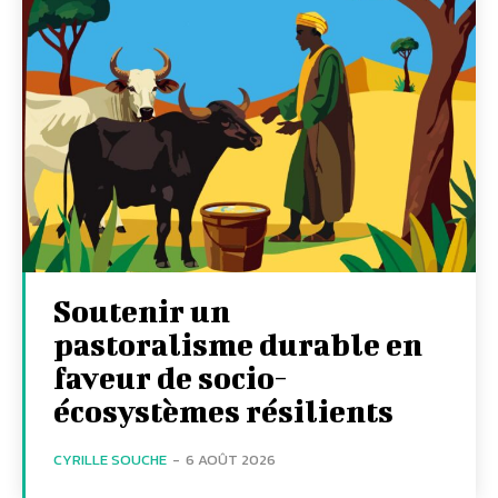
Soutenir un
pastoralisme durable en
faveur de socio-
écosystèmes résilients
CYRILLE SOUCHE
-
6 AOÛT 2026