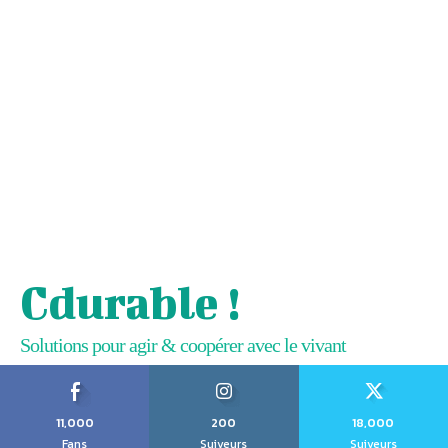
Cdurable !
Solutions pour agir & coopérer avec le vivant
11,000
200
18,000
Fans
Suiveurs
Suiveurs