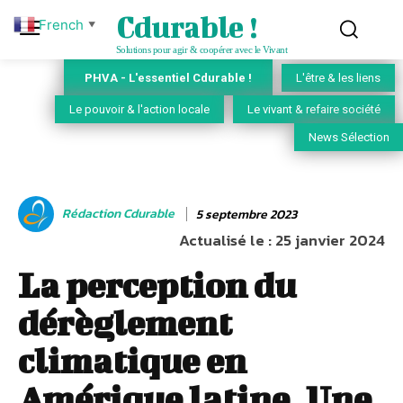
Cdurable !
French
▼
Solutions pour agir & coopérer avec le Vivant
PHVA - L'essentiel Cdurable !
L'être & les liens
Le pouvoir & l'action locale
Le vivant & refaire société
News Sélection
Rédaction Cdurable
5 septembre 2023
Actualisé le :
25 janvier 2024
La perception du
dérèglement
climatique en
Amérique latine. Une