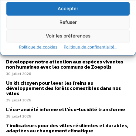
Accepter
Sur Cdurable
Refuser
Voir les préférences
Comment le sol français a perdu sa mémoire
hydrique et déréglé tout le territoire (2020-2026)
Politique de cookies
Politique de confidentialité
2 août 2026
Développer notre attention aux espèces vivantes
non humaines avec les communs de Zoepolis
30 juillet 2026
Un kit citoyen pour lever les freins au
développement des forêts comestibles dans nos
villes
29 juillet 2026
L’éco-anxiété informe et l’éco-lucidité transforme
28 juillet 2026
7 indicateurs pour des villes résilientes et durables,
adaptées au changement climatique