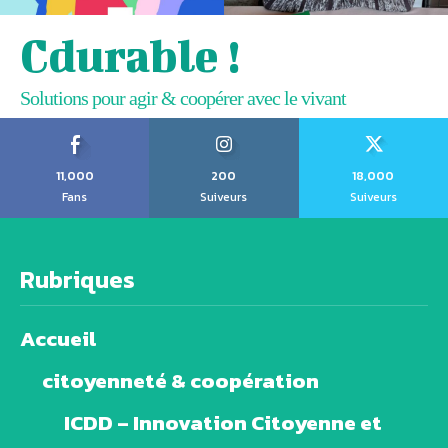
Cdurable !
Solutions pour agir & coopérer avec le vivant
11,000
200
18,000
Fans
Suiveurs
Suiveurs
Rubriques
Accueil
citoyenneté & coopération
ICDD – Innovation Citoyenne et