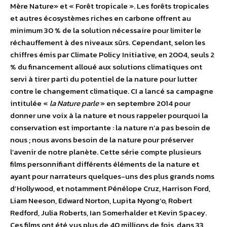
Mère Nature» et « Forêt tropicale ». Les forêts tropicales
et autres écosystèmes riches en carbone offrent au
minimum 30 % de la solution nécessaire pour limiter le
réchauffement à des niveaux sûrs. Cependant, selon les
chiffres émis par Climate Policy Initiative, en 2004, seuls 2
% du financement alloué aux solutions climatiques ont
servi à tirer parti du potentiel de la nature pour lutter
contre le changement climatique. CI a lancé sa campagne
intitulée «
la Nature parle
» en septembre 2014 pour
donner une voix à la nature et nous rappeler pourquoi la
conservation est importante : la nature n’a pas besoin de
nous ; nous avons besoin de la nature pour préserver
l’avenir de notre planète. Cette série compte plusieurs
films personnifiant différents éléments de la nature et
ayant pour narrateurs quelques-uns des plus grands noms
d’Hollywood, et notamment Pénélope Cruz, Harrison Ford,
Liam Neeson, Edward Norton, Lupita Nyong’o, Robert
Redford, Julia Roberts, Ian Somerhalder et Kevin Spacey.
Ces films ont été vus plus de 40 millions de fois, dans 33