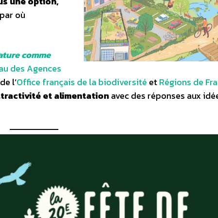
us une option,
 par où
ature comme
au des Agences
de l’
Office français de la biodiversité
et
Régions de Fr
tractivité et alimentation
avec des réponses aux idé