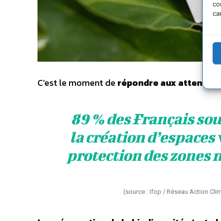
co
ca
C’est le moment de
répondre aux attentes 
89 % des Français so
la création d’espaces v
protection des zones 
(source : Ifop / Réseau Action Cli