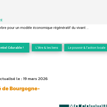
nt
EC de la biodiversité » appelle les entreprises à devenir des alliées du 
ntiel Cdurable !
L'être & les liens
Le pouvoir & l'action locale
ctualisé le :
19 mars 2026
té de Bourgogne-