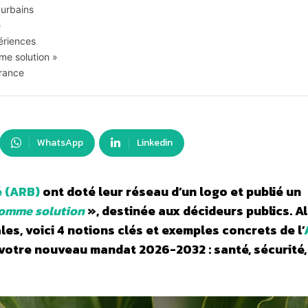
 urbains
e
ériences
e solution »
France
WhatsApp
Linkedin
é (ARB)
ont doté leur réseau d’un logo et publié un
comme solution
», destinée aux décideurs publics. A
les, voici 4 notions clés et exemples concrets de l’
 votre nouveau mandat 2026-2032 : santé, sécurité,