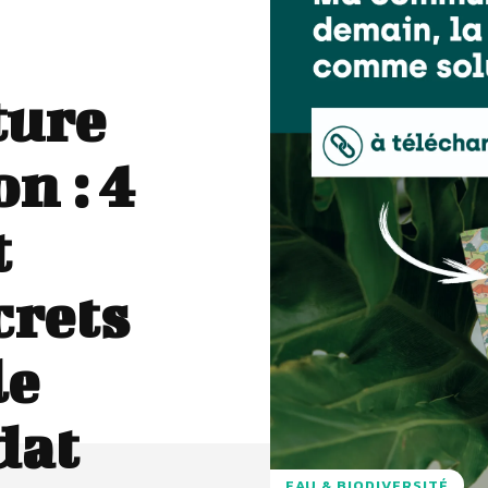
ture
n : 4
t
crets
le
dat
EAU & BIODIVERSITÉ