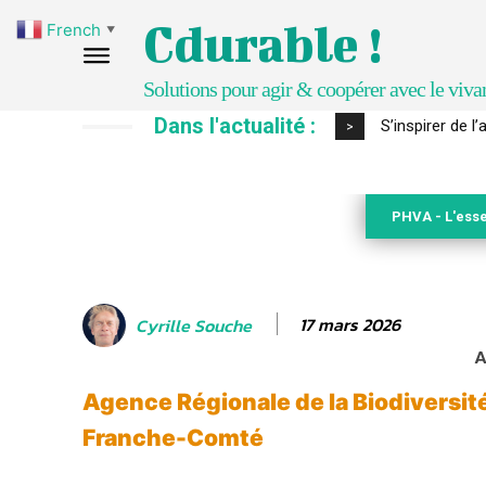
Cdurable !
French
▼
Solutions pour agir & coopérer avec le viva
Dans l'actualité :
IPBES : le « GI
>
PHVA - L'esse
17 mars 2026
Cyrille Souche
A
Agence Régionale de la Biodiversi
Franche-Comté