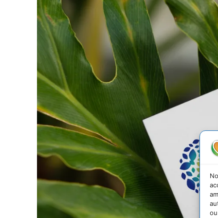
No
ac
am
au
ou