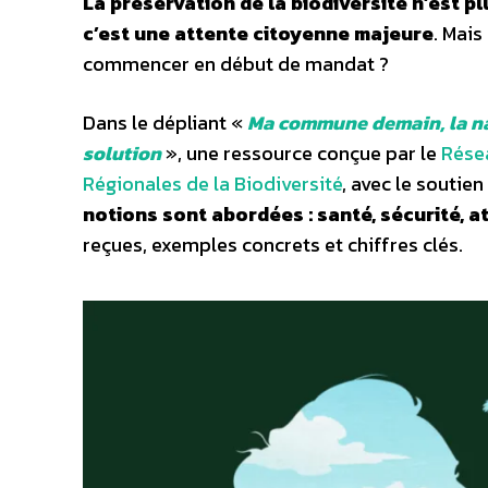
La préservation de la biodiversité n’est pl
c’est une attente citoyenne majeure
. Mais
commencer en début de mandat ?
Dans le dépliant «
Ma commune demain, la n
solution
», une ressource conçue par le
Rése
Régionales de la Biodiversité
, avec le soutien 
notions sont abordées : santé, sécurité, at
reçues, exemples concrets et chiffres clés.