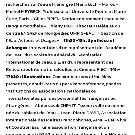
recherches sur l’eau et l’énergie | Marrakech – Maroc –
Michel MEYBECK, Professeur à l’Université Pierre et Marie
Curie, Paris – Gilles PIPIEN, Senior environment specialist –
Banque mondiale – Thierry RIEU, Directeur Délégué du
Centre ENGREF de Montpellier, UMR G-EAU : «Gestion de
l’Eau, Acteurs et Usages» –
11h30-13h : Synthèse et
échanges
. Interventions d’un représentant de l’Académie
de l’eau, du Secrétaire général du Secrétariat
international de l’eau, SIE, et d’un représentant des
Rencontres Internationales Eau et Cinéma, RIEC –
14h-
17h30 : Illustrations
. Communications et/ou films
présentés, depuis Paris ou par visioconférence, par des
institutions ou associations, nationales ou
internationales, par des personnalités françaises ou
étrangères. – Abderrazak CHRAIT, Tozeur : ville oasienne
née du sable et de l’eau – Jean-Pierre DAVID, Association
Internationale des Maires Francophones, AIMF – Eau Vive
et Coalition Eau : une association française et un
regroupement d’ONG travaillant en Afrique – Les Héros de