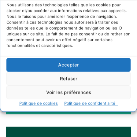
entreprises à devenir des alliées du vivant
Nous utilisons des technologies telles que les cookies pour
4 août 2026
stocker et/ou accéder aux informations relatives aux appareils.
Nous le faisons pour améliorer l’expérience de navigation.
Comment le sol français a perdu sa mémoire
Consentir à ces technologies nous autorisera à traiter des
hydrique et déréglé tout le territoire (2020-
données telles que le comportement de navigation ou les ID
2026)
uniques sur ce site. Le fait de ne pas consentir ou de retirer son
2 août 2026
consentement peut avoir un effet négatif sur certaines
fonctionnalités et caractéristiques.
Newsletter
Accepter
Refuser
Voir les préférences
Politique de cookies
Politique de confidentialité
JE M'ABONNE