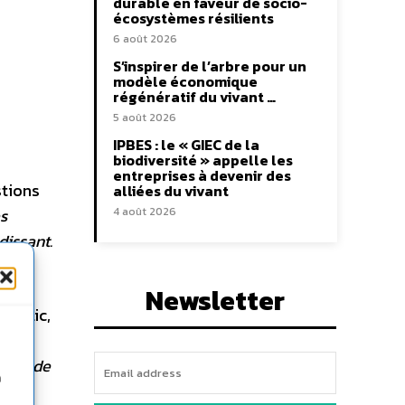
durable en faveur de socio-
écosystèmes résilients
6 août 2026
S’inspirer de l’arbre pour un
modèle économique
régénératif du vivant …
5 août 2026
IPBES : le « GIEC de la
biodiversité » appelle les
entreprises à devenir des
stions
alliées du vivant
s
4 août 2026
dissant.
Newsletter
public,
un
cœur de
n