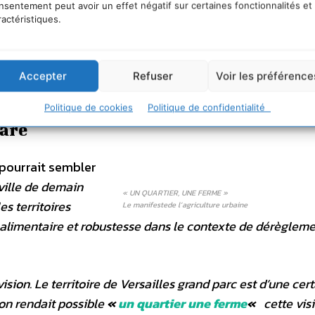
nsentement peut avoir un effet négatif sur certaines fonctionnalités et
ractéristiques.
el qui naît alors, mais un basculement personnel. «
Le 
a terre vous remet instantanément à votre juste place. Ell
 réunions
. »
Accepter
Refuser
Voir les préférence
Politique de cookies
Politique de confidentialité
gare
 pourrait sembler
 ville de demain
« UN QUARTIER, UNE FERME »
s territoires
Le manifestede l’agriculture urbaine
 alimentaire et robustesse dans le contexte de dérèglem
ision. Le territoire de Versailles grand parc est d’une cer
on rendait possible
«
un quartier une ferme
«
cette vis