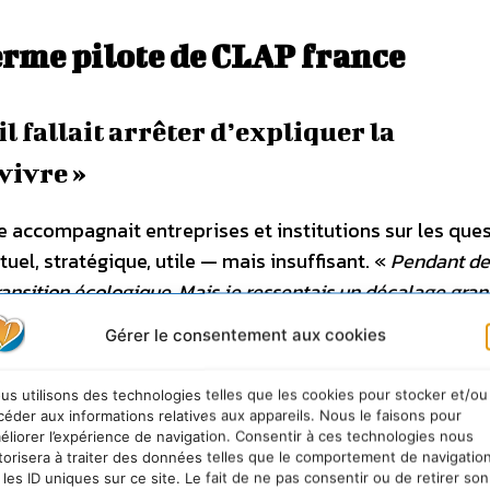
erme pilote de CLAP france
l fallait arrêter d’expliquer la
vivre »
e accompagnait entreprises et institutions sur les que
uel, stratégique, utile — mais insuffisant. «
Pendant de
transition écologique. Mais je ressentais un décalage gran
d’expliquer la transition… et commencer à la vivre
. »
Gérer le consentement aux cookies
me un révélateur. Un ancien bassin historique, fermé au 
us utilisons des technologies telles que les cookies pour stocker et/ou
voyaient un lieu technique ou patrimonial. Moi, j’ai vu 
céder aux informations relatives aux appareils. Nous le faisons pour
éliorer l’expérience de navigation. Consentir à ces technologies nous
un espace nourricier, pédagogique, ouvert. Une ferme au 
torisera à traiter des données telles que le comportement de navigatio
 les ID uniques sur ce site. Le fait de ne pas consentir ou de retirer son