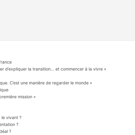
france
êter d’expliquer la transition… et commencer à la vivre »
ique. C’est une manière de regarder le monde »
tique
première mission »
 le vivant ?
entation ?
déal ?