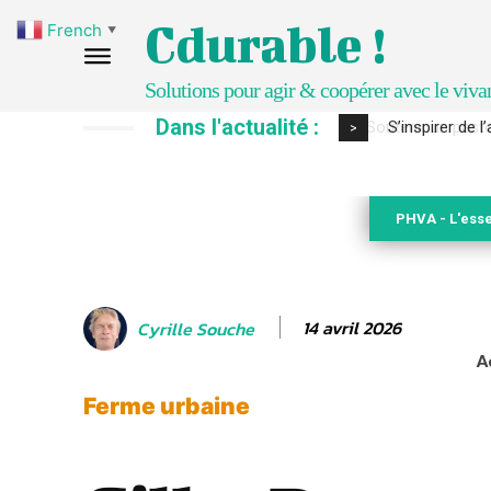
Cdurable !
French
▼
Solutions pour agir & coopérer avec le viva
Dans l'actualité :
S’inspirer de 
>
PHVA - L'esse
14 avril 2026
Cyrille Souche
A
Ferme urbaine