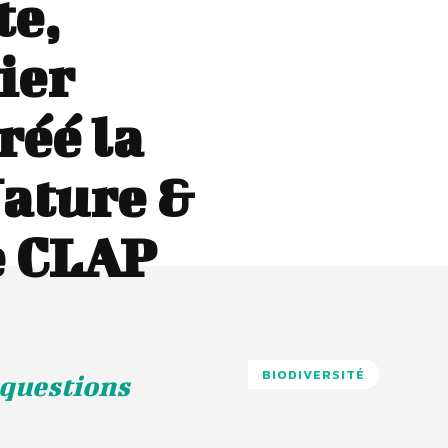
te,
ier
réé la
Nature &
e CLAP
BIODIVERSITÉ
 questions