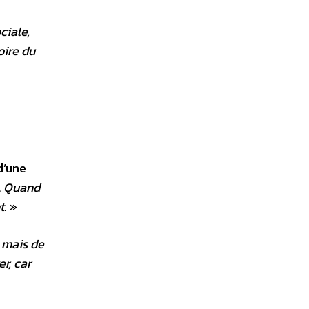
ciale,
oire du
d’une
é. Quand
t
. »
, mais de
er, car