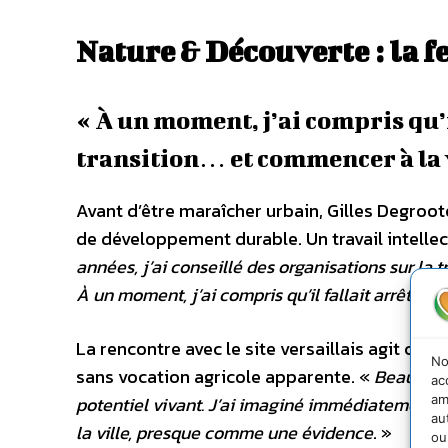
Nature & Découverte : la f
« À un moment, j’ai compris qu’i
transition… et commencer à la 
Avant d’être maraîcher urbain, Gilles Degroot
de développement durable. Un travail intellect
années, j’ai conseillé des organisations sur la 
À un moment, j’ai compris qu’il fallait arrêter 
La rencontre avec le site versaillais agit com
No
sans vocation agricole apparente. «
Beaucoup 
ac
am
potentiel vivant. J’ai imaginé immédiatement 
au
la ville, presque comme une évidence
. »
ou