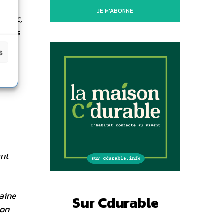
JE M'ABONNE
déclic,
e vous
s
ent
taine
Sur Cdurable
ion