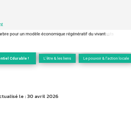
nt
l’arbre pour un modèle économique régénératif du vivant …
ntiel Cdurable !
L'être & les liens
Le pouvoir & l'action locale
ctualisé le :
30 avril 2026