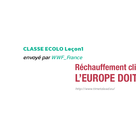
CLASSE ECOLO Leçon1
envoyé par
WWF_France
http://www.timetolead.eu/