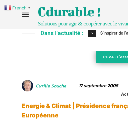
Cdurable !
French
▼
Solutions pour agir & coopérer avec le viva
Dans l'actualité :
IPBES : le « GI
>
PHVA - L'esse
17 septembre 2008
Cyrille Souche
Act
Energie & Climat | Présidence franç
Européenne