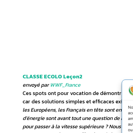
CLASSE ECOLO Leçon2
envoyé par
WWF_France
Ces spots ont pour vocation de démontrer qu
car des solutions simples et efficaces existen
No
les Européens, les Français en tête sont en tr
ac
d’énergie sont avant tout une question de bon se
am
au
pour passer à la vitesse supérieure ? Nous de
ou