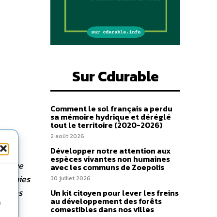
Sur Cdurable
Comment le sol français a perdu
sa mémoire hydrique et déréglé
tout le territoire (2020-2026)
2 août 2026
Développer notre attention aux
lonté
espèces vivantes non humaines
re que
avec les communs de Zoepolis
conomies
30 juillet 2026
itiques
Un kit citoyen pour lever les freins
au développement des forêts
n
»
comestibles dans nos villes