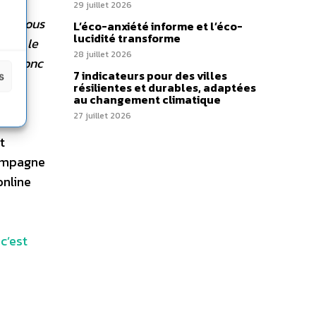
érie.
29 juillet 2026
. «
Nous
L’éco-anxiété informe et l’éco-
lucidité transforme
 que le
28 juillet 2026
ons donc
7 indicateurs pour des villes
s
 le
résilientes et durables, adaptées
au changement climatique
ivier
27 juillet 2026
c la
t
campagne
nline
c’est