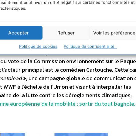
me Energie Climat au WWF et acteur principal de la s
nsentement peut avoir un effet négatif sur certaines fonctionnalités et
ractéristiques.
 la série se veut résolument humoristique et provocateur
es campagnes crossmedia et, sur un sujet aussi important
as être dépendant du floating qu’on nous offre. Nous av
Accepter
Refuser
Voir les préférence
le pari de l’humour pour séduire et créer du buzz. De plus,
la campagne séduit le public ou non
» déclare Jacques-Ol
Politique de cookies
Politique de confidentialité
F. La série de 4 spots « Classe Ecolo » se termine ave
le du vote de la Commission environnement sur le Paque
t l’acteur principal est le comédien Cartouche. Cette 
imetolead
», une campagne globale de communication o
WF à l’échelle de l’Union et visant à interpeller les
aine de la lutte contre les dérèglements climatiques,
ne européenne de la mobilité : sortir du tout bagnole, 