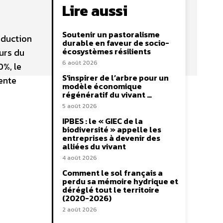
Lire aussi
Soutenir un pastoralisme
éduction
durable en faveur de socio-
écosystèmes résilients
urs du
6 août 2026
0%, le
S’inspirer de l’arbre pour un
ente
modèle économique
régénératif du vivant …
5 août 2026
IPBES : le « GIEC de la
biodiversité » appelle les
entreprises à devenir des
alliées du vivant
4 août 2026
Comment le sol français a
perdu sa mémoire hydrique et
déréglé tout le territoire
(2020-2026)
2 août 2026