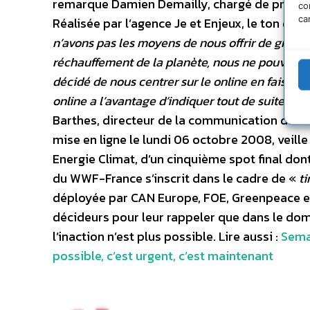
remarque Damien Demailly, chargé de program
co
ca
Réalisée par l’agence Je et Enjeux, le ton de
n’avons pas les moyens de nous offrir de grand
réchauffement de la planète, nous ne pouvons p
décidé de nous centrer sur le online en faisant 
online a l’avantage d’indiquer tout de suite si 
Barthes, directeur de la communication du WW
mise en ligne le lundi 06 octobre 2008, veil
Energie Climat, d’un cinquième spot final don
du WWF-France s’inscrit dans le cadre de «
t
déployée par CAN Europe, FOE, Greenpeace et W
décideurs pour leur rappeler que dans le dom
l’inaction n’est plus possible. Lire aussi :
Semai
possible, c’est urgent, c’est maintenant