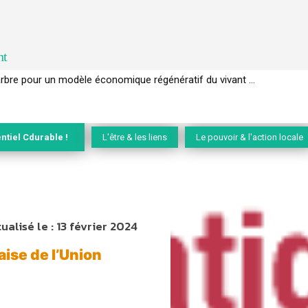
nt
EC de la biodiversité » appelle les entreprises à devenir des alliées du 
ntiel Cdurable !
L'être & les liens
Le pouvoir & l'action locale
ualisé le :
13 février 2024
aise de l’Union