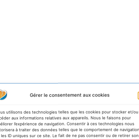
Gérer le consentement aux cookies
e la réduction des émissions de CO2 est affaire de vo
t dès aujourd’hui. «
Le dernier eurobaromètre 300 mont
us utilisons des technologies telles que les cookies pour stocker et/ou
ain de basculer massivement dans l’écocitoyenneté. Les é
céder aux informations relatives aux appareils. Nous le faisons pour
ns. Si les citoyens peuvent le faire, qu’attendent les pol
éliorer l’expérience de navigation. Consentir à ces technologies nous
torisera à traiter des données telles que le comportement de navigatio
vons changer maintenant avant que le climat nous change
 les ID uniques sur ce site. Le fait de ne pas consentir ou de retirer son