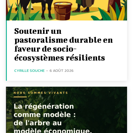
Soutenir un
pastoralisme durable en
faveur de socio-
écosystèmes résilients
CYRILLE SOUCHE
-
6 AOÛT 2026