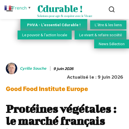
Cdurable !
French
▼
Solutions pour agir & coopérer avec le Vivant
PHVA - L'essentiel Cdurable !
L'être & les liens
Le pouvoir & l'action locale
Le vivant & refaire société
News Sélection
Cyrille Souche
9 juin 2026
Actualisé le :
9 juin 2026
Good Food Institute Europe
Protéines végétales :
le marché français