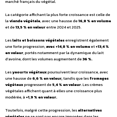
marché français du végétal.
La catégorie affichant la plus forte croissance est celle de
la
viande végétale
, avec une hausse de
16,8 % en volume
et de
13,5 % en valeur
entre 2024 et 2025.
Les
laits et boissons végétales
enregistrent également
une forte progression,
avec +14,8 % en volume
et
+13,4 %
en valeur
, portés notamment par la dynamique du lait
d’avoine, dont les volumes augmentent de
36 %.
Les
yaourts végétaux
poursuivent leur croissance, avec
une hausse de
6,6 % en valeur,
tandis que les
fromages
végétaux
progressent de
5,4 % en valeur
. Les crèmes
végétales affichent quant à elles une croissance plus
modérée, à
+1,9 % en valeur.
Toutefois, malgré cette progression, les
alternatives
végétales
ne se sont pas encore imposées dans les