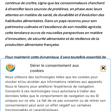
continue de croître, signe que les consommateurs cherchent
à diversifier leurs sources de protéines, en phase avec leurs
attentes en matière de santé, de durabilité et d’évolution des
habitudes alimentaires. Dans un pays reconnu pour son
patrimoine culinaire et l’excellence de son modèle agricole,
cette tendance ouvre de nouvelles perspectives en matière
d’innovation, de sécurité alimentaire et de résilience de la
production alimentaire française.
Pour maintenir cette dynamique, il sera toutefois essentiel de
continuer à investir dans la qualité des produits, leur
Gérer le consentement aux
accessibilité et l’innovation, tout en renforçant la
cookies
collaboration entre fabricants, investisseurs et décideurs
Nous utilisons des technologies telles que les cookies pour
publics afin de soutenir le développement d’une filière
stocker et/ou accéder aux informations relatives aux appareils.
nationale compétitive. »
Nous le faisons pour améliorer l’expérience de navigation.
Consentir à ces technologies nous autorisera à traiter des
données telles que le comportement de navigation ou les ID
Hélène Grosshans
,
uniques sur ce site. Le fait de ne pas consentir ou de retirer son
Responsable des investissements au
Good Food
consentement peut avoir un effet négatif sur certaines
fonctionnalités et caractéristiques.
Institute Europe