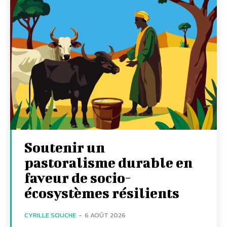
Soutenir un
pastoralisme durable en
faveur de socio-
écosystèmes résilients
CYRILLE SOUCHE
-
6 AOÛT 2026