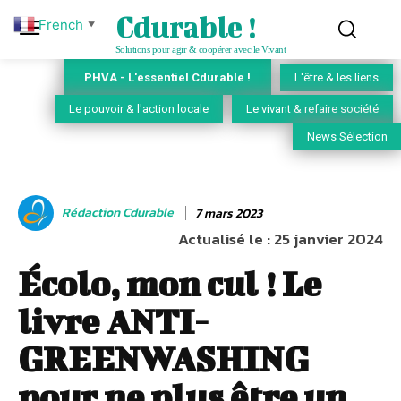
Cdurable !
French
▼
Solutions pour agir & coopérer avec le Vivant
PHVA - L'essentiel Cdurable !
L'être & les liens
Le pouvoir & l'action locale
Le vivant & refaire société
News Sélection
Rédaction Cdurable
7 mars 2023
Actualisé le :
25 janvier 2024
Écolo, mon cul ! Le
livre ANTI-
GREENWASHING
pour ne plus être un