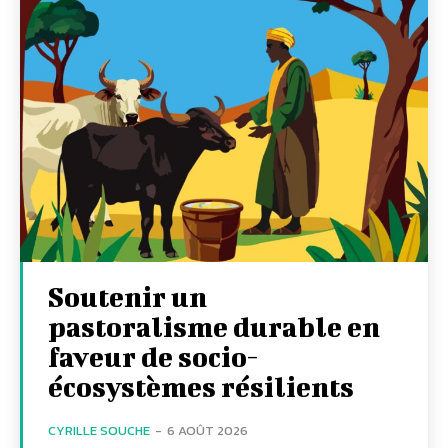
Soutenir un
pastoralisme durable en
faveur de socio-
écosystèmes résilients
CYRILLE SOUCHE
-
6 AOÛT 2026