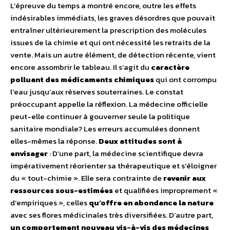
L’épreuve du temps a montré encore, outre les effets
indésirables immédiats, les graves désordres que pouvait
entraîner ultérieurement la prescription des molécules
issues de la chimie et qui ont nécessité les retraits de la
vente. Mais un autre élément, de détection récente, vient
encore assombrir le tableau. Il s’agit du
caractère
polluant des médicaments chimiques
qui ont corrompu
l’eau jusqu’aux réserves souterraines. Le constat
préoccupant appelle la réflexion. La médecine officielle
peut-elle continuer à gouverner seule la politique
sanitaire mondiale? Les erreurs accumulées donnent
elles-mêmes la réponse.
Deux attitudes sont à
envisager
: D’une part, la médecine scientifique devra
impérativement réorienter sa thérapeutique et s’éloigner
du « tout-chimie ». Elle sera contrainte de
revenir aux
ressources sous-estimées
et qualifiées improprement «
d’empiriques », celles
qu’offre en abondance la nature
avec ses flores médicinales très diversifiées. D’autre part,
un comportement nouveau vis-à-vis des médecines