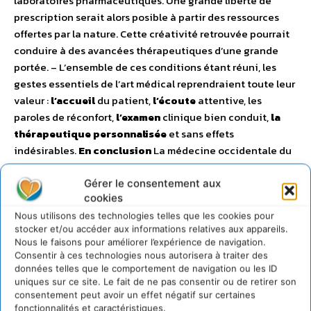
laboratoires pharmaceutiques. Une grande liberté de
prescription serait alors posible à partir des ressources
offertes par la nature. Cette créativité retrouvée pourrait
conduire à des avancées thérapeutiques d’une grande
portée. – L’ensemble de ces conditions étant réuni, les
gestes essentiels de l’art médical reprendraient toute leur
valeur :
l’accueil
du patient,
l’écoute
attentive, les
paroles de réconfort,
l’examen
clinique bien conduit,
la
thérapeutique personnalisée
et sans effets
indésirables.
En conclusion
La médecine occidentale du
20e siècle matérialiste, technique et chimique s’est
déshumanisée. Sa vision partielle de l’être humain limitée
Gérer le consentement aux
cookies
au corps privé de l’âme et de l’esprit a créé un grand
malaise. Retrouver le chemin de la simplicité
Nous utilisons des technologies telles que les cookies pour
stocker et/ou accéder aux informations relatives aux appareils.
accompagnée de l’efficacité et la voie de la sagesse
Nous le faisons pour améliorer l’expérience de navigation.
demandera une profonde remise en question. La
Consentir à ces technologies nous autorisera à traiter des
médecine de demain sera dès lors en mesure de répondre
données telles que le comportement de navigation ou les ID
véritablement à l’attente de tous ceux et celles qu’affecte
uniques sur ce site. Le fait de ne pas consentir ou de retirer son
consentement peut avoir un effet négatif sur certaines
la maladie et qui espèrent la guérison.
Dr Yvette Parès
fonctionnalités et caractéristiques.