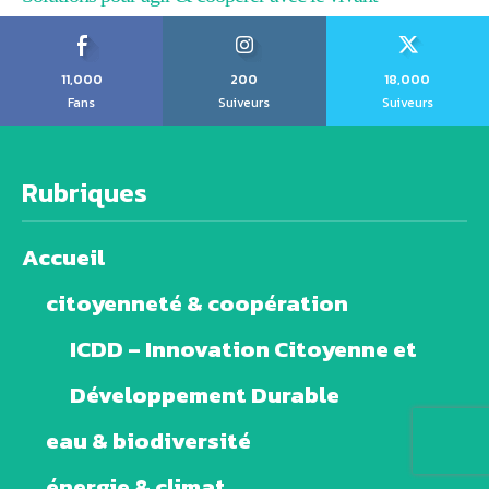
11,000
200
18,000
Fans
Suiveurs
Suiveurs
Rubriques
Accueil
citoyenneté & coopération
ICDD – Innovation Citoyenne et
Développement Durable
eau & biodiversité
énergie & climat