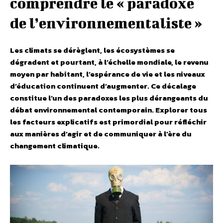
comprendre le « paradoxe
de l’environnementaliste »
Les climats se dérèglent, les écosystèmes se
dégradent et pourtant, à l’échelle mondiale, le revenu
moyen par habitant, l’espérance de vie et les niveaux
d’éducation continuent d’augmenter. Ce décalage
constitue l’un des paradoxes les plus dérangeants du
débat environnemental contemporain. Explorer tous
les facteurs explicatifs est primordial pour réfléchir
aux manières d’agir et de communiquer à l’ère du
changement climatique.