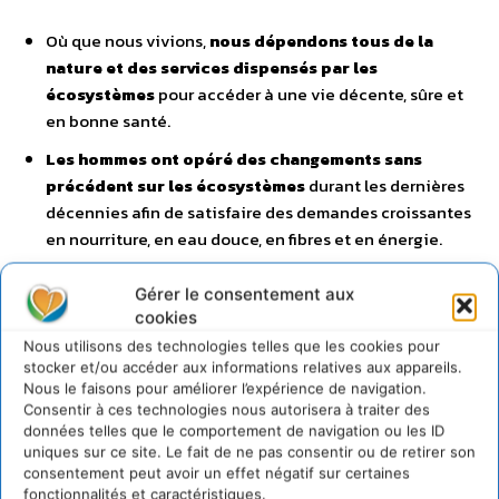
Où que nous vivions,
nous dépendons tous de la
nature et des services dispensés par les
écosystèmes
pour accéder à une vie décente, sûre et
en bonne santé.
Les hommes ont opéré des changements sans
précédent sur les écosystèmes
durant les dernières
décennies afin de satisfaire des demandes croissantes
en nourriture, en eau douce, en fibres et en énergie.
Ces changements ont aidé à améliorer la vie de
Gérer le consentement aux
milliards de gens, mais ont également affaibli la
cookies
capacité de la nature à fournir d’autres services clé
Nous utilisons des technologies telles que les cookies pour
comme la purification de l’air et de l’eau, la protection
stocker et/ou accéder aux informations relatives aux appareils.
contre les désastres et la fourniture de remèdes
Nous le faisons pour améliorer l’expérience de navigation.
médicinaux.
Consentir à ces technologies nous autorisera à traiter des
données telles que le comportement de navigation ou les ID
Les problèmes dominants
identifiés par cette
uniques sur ce site. Le fait de ne pas consentir ou de retirer son
évaluation comprennent :
consentement peut avoir un effet négatif sur certaines
fonctionnalités et caractéristiques.