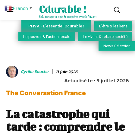
Cdurable !
French
▼
Solutions pour agir & coopérer avec le Vivant
PHVA - L'essentiel Cdurable !
L'être & les liens
Le pouvoir & l'action locale
Le vivant & refaire société
News Sélection
Cyrille Souche
11 juin 2026
Actualisé le :
9 juillet 2026
The Conversation France
La catastrophe qui
tarde : comprendre le