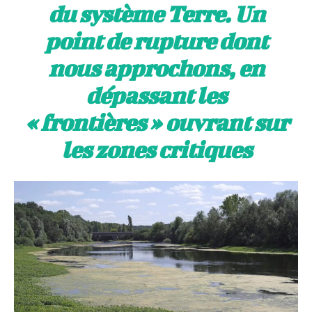
du système Terre. Un
point de rupture dont
nous approchons, en
dépassant les
« frontières » ouvrant sur
les zones critiques