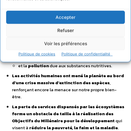
l’état désastreux de nombreux stocks de
pêche
dans
le monde ;
Accepter
l’extrême vulnérabilité des 2 milliards d’habitants
des régions arides à la perte de services dispensés
Refuser
par les écosystèmes, notamment
l’approvisionnement en
eau
;
Voir les préférences
la menace croissante sur les écosystèmes que
Politique de cookies
Politique de confidentialité
représentent le
changement climatique
et la
pollution
due aux substances nutritives.
Les activités humaines ont mené la planète au bord
d’une crise massive d’extinction des espèces
,
renforçant encore la menace sur notre propre bien-
être.
La perte de services dispensés par les écosystèmes
forme un obstacle de taille à la réalisation des
Objectifs du Millénaire pour le développement
qui
visent à
réduire la pauvreté, la faim et la maladie
.