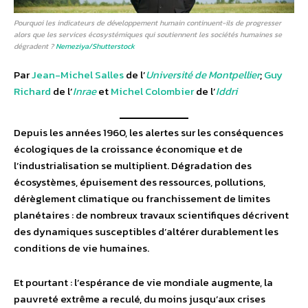
Pourquoi les indicateurs de développement humain continuent-ils de progresser
alors que les services écosystémiques qui soutiennent les sociétés humaines se
dégradent ?
Nemeziya/Shutterstock
Par
Jean-Michel Salles
de l’
Université de Montpellier
;
Guy
Richard
de l’
Inrae
et
Michel Colombier
de l’
Iddri
Depuis les années 1960, les alertes sur les conséquences
écologiques de la croissance économique et de
l’industrialisation se multiplient. Dégradation des
écosystèmes, épuisement des ressources, pollutions,
dérèglement climatique ou franchissement de limites
planétaires : de nombreux travaux scientifiques décrivent
des dynamiques susceptibles d’altérer durablement les
conditions de vie humaines.
Et pourtant : l’espérance de vie mondiale augmente, la
pauvreté extrême a reculé, du moins jusqu’aux crises